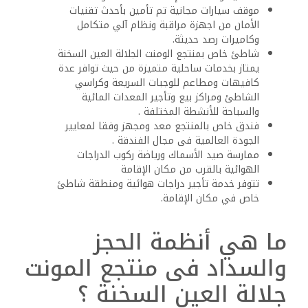
موقف سيارات مجانية تم تأمين بأحدث تقنيات
الأمان من اجهزة مراقبة ونظام آلي متكامل
وكاميرات رصد حديثة.
شاطئ خاص بمنتجع الومنت الجلالة العين السخنة
يمتاز بخدمات ساحلية متميزة من حيث توافر عدة
كافيهات ومطاعم للوجبات السريعة وكراسي
الشاطئ ومراكز بيع وتأجير المعدات المائية
والسباحة للأنشطة المختلفة .
فندق خاص بالمنتجع معد ومجهز وفقا لمعايير
الجودة العالمية فى مجال الفندقة .
ممارسة صيد الأسماك ورياضة ركوب الدراجات
الهوائية بالقرب من مكان الإقامة
تتوفر خدمة تأجير دراجات هوائية ومنطقة شاطئ
خاص في مكان الإقامة.
ما هي أنظمة الحجز
والسداد فى منتجع المونت
جلالة العين السخنة ؟