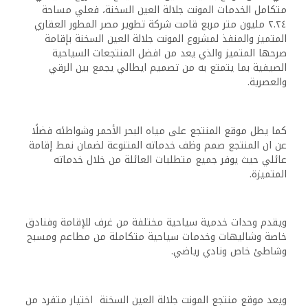
متكامل الخدمات المونت جلالة العين السخنة، فعلي مساحة
٢.٢٤ مليون متر مربع قامت شركة تطوير مصر المطور العقاري
المتميز والمنفذ لمشروع المونت جلالة العين السخنة بإقامة
صرحها المتميز والذي يعد من افضل المنتجعات السياحية
الصيفية بما يتمتع به من تصميم ايطالي يجمع بين الرقي
والعصرية.
كما يطل موقع المنتجع على مياه البحر الأحمر وشواطئه فضلًا
عن ان المنتجع صمم وظف خدماته المتنوعة لضمان نمط إقامة
عائلي حيث يوفر جميع متطلبات العائلة من خلال خدماته
المتميزة.
ويقدم وحدات خدمية سياحية مختلفة من غرف للإقامة وفنادق
خاصة وشاليهات وخدمات سياحية متكاملة من مطاعم ومسبح
وشاطئ خاص ونادي رياضي.
ويعد موقع منتجع المونت جلالة العين السخنة اختيار متفرد من