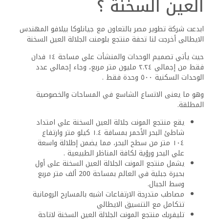
العين السخنة ؟
ابدعت شركة تطوير مصر بالتعاون مع جيانلوكا بيلافو المهندس
الايطالى أخرجت لنا تحفة منتجع بلومنت الجلالة العين السخنة
حيث يأتي تصميم الوحدات والمنشأت علي مساحة ١٤ فدان
فقط من إجمالي ٢.٢٤ مليون متر مربع، وجاء إجمالي عدد
الوحدات السكنية ٥٠٠ وحدة فقط .
وهو ما يعنى الاتساع الشاسع في المساحات والخصوصية
المطلقة.
يقع منتجع المونت جلالة العين السخنة علي امتداد
شاطئ البحر الأحمر بمسافة ١.٤ كيلو متر وارتفاع
١٠٤ متر من سطح البحر، مما يضمن إطلالة واسعة
علي البحر ورؤية لكافة المناظر الطبيعية .
يشمل منتجع المونت الجلالة العين السخنة على أول
بحيرة جبلية في العالم بمساحة 200 ألف متر مربع
وسط الجبال.
مصاطب متدرجة الارتفاعات اشبه بالمسارح الرومانية
تتكامل مع التنسيق الايطالي
تليفريك منتجع المونت الجلالة العين السخنة لاتاحة