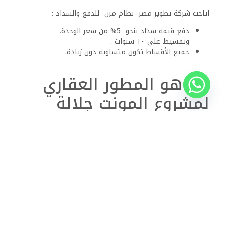
اتاحت شركة تطوير مصر نظام مرن للدفع والسداد :
دفع قيمة سداد بنحو 5% من سعر الوحدة،
وتقسيط علي ١٠ سنوات .
جميع الأقساط تكون متساوية دون زيادة.
من هو المطور العقاري
لمشروع المونت جلالة
العين السخنة؟
تحظي شركة تطوير مصر بسمعة طيبة فى مجال التطوير
العقاري حيث تعد من أكبر شركات التطوير العقاري في مصر
ولها خبرة واسعة، وتأسست عام ٢٠١٤ كشركة مساهمة مصرية
،بحجم استثمار فى مجال إنشاء التجمعات السكنية متكاملة
الخدمات تتوفر بها كافة الخدمات.
على مدار ما يزيد عن عشرة سنوات من الخبرة استطاعت شركة