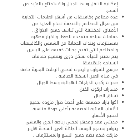
إمكانية التنقل وسط الجبال والاستمتاع بالمزيد من
السحر.
عدة مطاعم وكافيهات من أشهر العلامات التجارية
فى مجال المطاعم والفندقة تقدم العديد من
الأطباق المختلفة التى تناسب جميع الاذواق .
حمامات سباحة متعددة للصغار والكبار مجهزة
بمستلزمات وتندات الحماية من الشمس والكافيهات
والمطاعم التي تقدم وجبات خفيفة على البسين ،
يتم تغيير المياه بشكل دوري وتعقيم حمامات
السباحة وتنظيفها.
مرسي للقوارب واليخوت لمحبي الرحلات البحرية خاصة
فى مياه العين السخنة الصافية .
ممرات ركوب الدراجات الهوائية وسط الجبال .
مسارات لركوب الخيل.
تسلق الجبال
اكوا بارك مصممة على أحدث طراز مزودة بجميع
الألعاب المائية المصممة بأعلى جودة مناسبة
لجميع الأعمار.
ممشي معد ومجهز لمحبي رياضة الجري والمشي.
يتوافر بمنتجع الومنت الجلالة العين السخنة هايبر
ماركت ضخم يضم جميع السلع والمستلزمات .