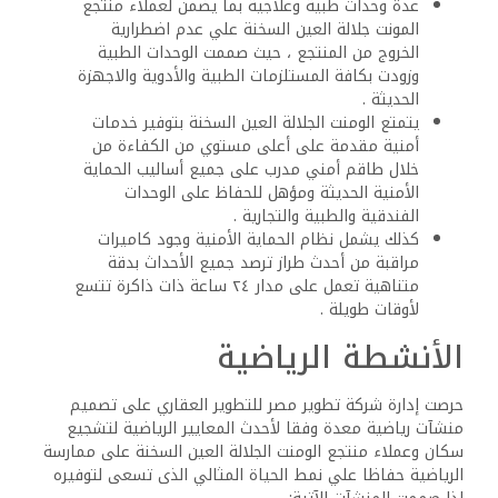
عدة وحدات طبية وعلاجية بما يضمن لعملاء منتجع
المونت جلالة العين السخنة علي عدم اضطرارية
الخروج من المنتجع ، حيث صممت الوحدات الطبية
وزودت بكافة المستلزمات الطبية والأدوية والاجهزة
الحديثة .
يتمتع الومنت الجلالة العين السخنة بتوفير خدمات
أمنية مقدمة على أعلى مستوي من الكفاءة من
خلال طاقم أمني مدرب على جميع أساليب الحماية
الأمنية الحديثة ومؤهل للحفاظ على الوحدات
الفندقية والطبية والتجارية .
كذلك يشمل نظام الحماية الأمنية وجود كاميرات
مراقبة من أحدث طراز ترصد جميع الأحداث بدقة
متناهية تعمل على مدار ٢٤ ساعة ذات ذاكرة تتسع
لأوقات طويلة .
الأنشطة الرياضية
حرصت إدارة شركة تطوير مصر للتطوير العقاري على تصميم
منشآت رياضية معدة وفقا لأحدث المعايير الرياضية لتشجيع
سكان وعملاء منتجع الومنت الجلالة العين السخنة على ممارسة
الرياضية حفاظا علي نمط الحياة المثالي الذى تسعى لتوفيره