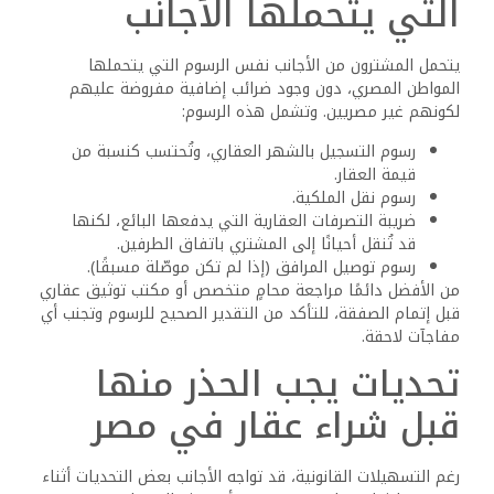
ولذلك، يُوصى دائمًا باللجوء إلى الجهات الرسمية أو التعاقد مع
شركات تطوير عقاري مرخصة، وتوكيل محامٍ محترف لفحص
المستندات والتأكد من سلامة الإجراءات.
تغييرات تشريعية حديثة
لدعم الاستثمار العقاري
الأجنبي
شهدت السنوات الأخيرة عددًا من التطورات التشريعية التي
تهدف إلى تشجيع الاستثمار الأجنبي في قطاع العقارات. أبرز
هذه التعديلات كان تيسير إجراءات تسجيل العقارات من خلال
الميكنة وتقليل عدد الخطوات اللازمة، بما يساهم في تسريع
العملية وتقليل فرص الخطأ أو الفساد.
كما تعمل الدولة على إنشاء سجل عقاري موحد إلكترونيًا،
وتحديث اللوائح الخاصة بتملك الأجانب للعقارات لضمان جذب
المزيد من المستثمرين، مع الحفاظ على الاعتبارات الأمنية
والتنظيمية.
كيفية تحويل الأموال عند