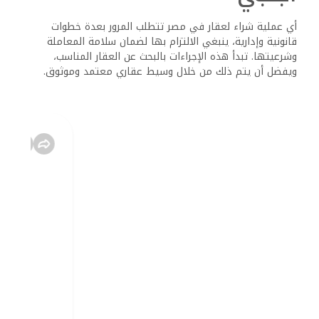
أي عملية شراء لعقار في مصر تتطلب المرور بعدة خطوات
قانونية وإدارية، ينبغي الالتزام بها لضمان سلامة المعاملة
وشرعيتها. تبدأ هذه الإجراءات بالبحث عن العقار المناسب،
ويفضل أن يتم ذلك من خلال وسيط عقاري معتمد وموثوق.
بعد الاتفاق على تفاصيل الشراء، يتم إعداد عقد ابتدائي بين
الطرفين، يتضمن كافة البيانات المتعلقة بالعقار من مساحة
وموقع وسعر وطريقة سداد. يجب التأكد من صحة أوراق الملكية
وتسجيل العقار في الشهر العقاري لتثبيت الملكية رسميًا.
كما يجب على المشتري الأجنبي تقديم طلب للحصول على
موافقة من الجهات المختصة، وتحديدًا الهيئة العامة للاستثمار
أو وزارة الدفاع في بعض المناطق ذات الطبيعة الحساسة أو
القريبة من المناطق الحدودية.
المستندات المطلوبة