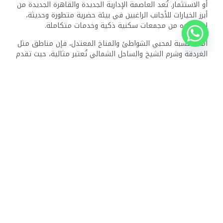
مشرق للاستثمار العقاري
في مصر
لا شك أن شراء عقار في مصر للأجانب بات أكثر سهولة في
2025 مقارنة بالسنوات السابقة، بفضل القوانين الداعمة والبنية
التحتية المتطورة التي تجذب المستثمرين من مختلف أنحاء
العالم. ومع ذلك، تبقى المعرفة الدقيقة بالقوانين والالتزام
بالإجراءات الرسمية من الركائز الأساسية لأي تجربة شراء ناجحة.
سواء كنت أجنبيًا مهتمًا بالسكن أو الاستثمار، فإن السوق
العقاري المصري يقدم لك فرصًا لا تضاهى. كل ما تحتاجه هو
التخطيط الجيد، الاستشارة المهنية، واتباع الخطوات القانونية،
لتبدأ رحلتك في التملك العقاري بأمان وثقة في أرض الفراعنة.
ذات الصلة