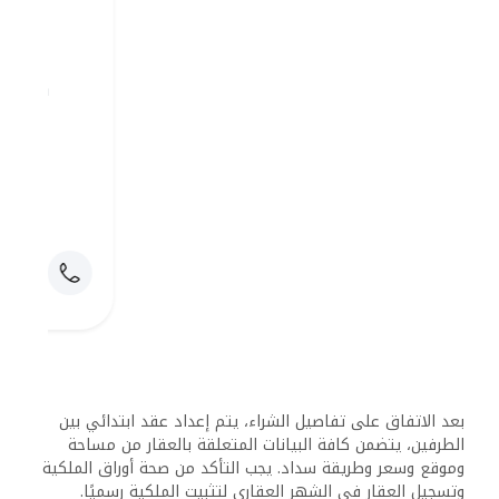
لتسجيل العقار
تشمل المستندات التي يتعين على الأجنبي تقديمها عند شراء
عقار في مصر: نسخة من جواز السفر ساري المفعول، إقامة
سارية (إن وجدت)، صورة شخصية، عقد البيع، سند ملكية العقار
الأصلي، بالإضافة إلى إفادات ضريبية وشهادات بحث عقاري تثبت
خلو العقار من الرهون أو المنازعات القانونية.
تُعد هذه المستندات ضرورية لتسجيل العقار رسميًا باسم
المشتري، وهو ما يمنحه حماية قانونية ضد أي مطالبات
مستقبلية.
الرسوم والضرائب العقارية
التي يتحملها الأجانب
يتحمل المشترون من الأجانب نفس الرسوم التي يتحملها
المواطن المصري، دون وجود ضرائب إضافية مفروضة عليهم
لكونهم غير مصريين. وتشمل هذه الرسوم:
رسوم التسجيل بالشهر العقاري، وتُحتسب كنسبة من
قيمة العقار.