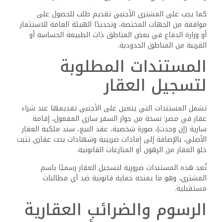
رسوم نقل الملكية.
ضريبة التصرفات العقارية التي يدفعها البائع، لكنها
قد تُنقل أحيانًا إلى المشتري باتفاق الطرفين.
رسوم توصيل المرافق (إذا لم تكن موصّلة مسبقًا).
من الأفضل دائمًا مراجعة محامٍ متخصص أو مكتب توثيق عقاري
قبل إتمام الصفقة، للتأكد من التقدير الصحيح للرسوم وتجنب أي
مفاجآت لاحقة.
تحديات يجب الحذر منها
قبل شراء عقار في مصر
رغم التسهيلات القانونية، قد تواجه الأجانب بعض التحديات أثناء
سعيهم لشراء عقار في مصر. من أبرز هذه التحديات:
تعدد الجهات الحكومية المختصة وتفاوت الإجراءات
الإدارية من محافظة إلى أخرى.
صعوبة التحقق من صحة الملكية في بعض الحالات
نتيجة وجود نزاعات أو سوء تنظيم.
احتمالية التعرض لعمليات احتيال عقاري من
سماسرة غير مرخصين.