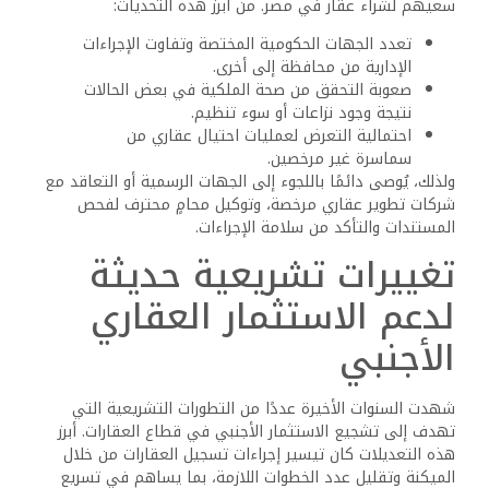
شراء عقار في مصر
عند اتخاذ قرار شراء عقار في مصر، يُعد تحويل الأموال من الخارج
إلى داخل مصر خطوة أساسية، ويجب أن تتم وفق القنوات
الرسمية المعتمدة من البنك المركزي المصري. من الأفضل
للمشتري الأجنبي استخدام التحويل البنكي المباشر إلى الحساب
البنكي الخاص بالبائع أو شركة التطوير العقاري، مع الاحتفاظ
بكافة الإيصالات والمستندات التي تُثبت مصدر الأموال.
يتطلب القانون المصري إثبات مصدر الأموال عند تسجيل العقار،
وهو ما يعزز الشفافية ويُحافظ على سلامة المعاملة. في حال
وجود حساب مصرفي داخل مصر باسم المشتري، يمكن تحويل
المبلغ إلى هذا الحساب ومنه تُسدد قيمة العقار. يُنصح دائمًا
بالتنسيق مع البنك المستقبل قبل التحويل، لتجنب التأخير أو
رفض المعاملة بسبب نقص المستندات أو عدم وضوح الغرض من
التحويل.