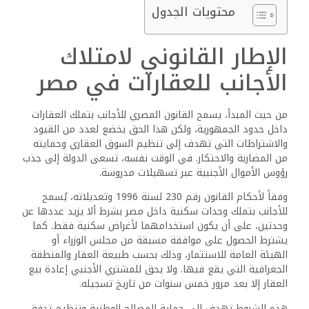
محتويات الجدول
الإطار القانوني لامتلاك
الأجانب للعقارات في مصر
من حيث المبدأ، يسمح القانون المصري للأجانب بتملك العقارات
داخل حدود الجمهورية، ولكن هذا الحق يخضع لعدد من القيود
والاشتراطات التي تهدف إلى تنظيم السوق العقاري وحمايته
من المضاربة والاحتكار. في الوقت نفسه، تسعى الدولة إلى جذب
رؤوس الأموال الأجنبية عبر تسهيلات مدروسة.
وفقاً لأحكام القانون رقم 230 لسنة 1996 وتعديلاته، يُسمح
للأجانب بتملك وحدات سكنية داخل مصر بشرط ألا يزيد عددها عن
وحدتين، على أن يكون استخدامهما لأغراض سكنية فقط. كما
يشترط الحصول على موافقة مسبقة من مجلس الوزراء أو
الهيئة العامة للاستثمار، وذلك بحسب طبيعة العقار والمنطقة
الجغرافية التي يقع فيها. ولا يحق للمشتري الأجنبي إعادة بيع
العقار إلا بعد مرور خمس سنوات من تاريخ تسجيله.
هذه الشروط تهدف إلى حماية المصالح الوطنية وتنظيم تدفق