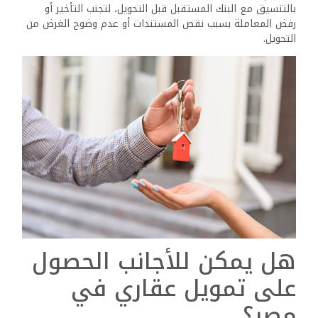
تشترط بعض البنوك تقديم ضمانات كافية مثل وديعة بنكية أو
تحويل راتب منتظم. كما تتطلب البنوك عادة سجل ائتماني جيد
في بلد الإقامة أو الدولة الأم. وبالرغم من أن شروط التمويل قد
تكون أكثر صرامة مقارنة بالمواطنين، إلا أنها تُوفر فرصة حقيقية
للمشترين الأجانب لتملك عقار دون الحاجة لدفع كامل الثمن
دفعة واحدة.
أفضل المدن المصرية
لتملك الأجانب
عند التفكير في شراء عقار في مصر، من المهم اختيار المدينة
أو المنطقة التي تلبي احتياجات المشتري سواء من حيث الإقامة
أو الاستثمار. تُعد العاصمة الإدارية الجديدة والقاهرة الجديدة من
أبرز الخيارات للأجانب الراغبين في بيئة حضرية متطورة وحديثة،
لما توفره من مجمعات سكنية ذكية وخدمات متكاملة.
أما بالنسبة لمحبي الشواطئ والمناخ المعتدل، فإن مناطق مثل
الغردقة وشرم الشيخ والساحل الشمالي تُعتبر مثالية، حيث تقدم
بيئة سياحية جذابة وعوائد إيجارية عالية خلال موسم الصيف.
وفي صعيد مصر، بدأت بعض المشروعات السكنية والسياحية