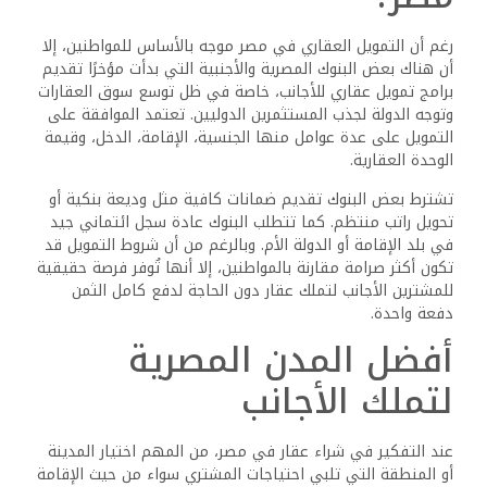
الفاخرة في الظهور، مما يفتح آفاقًا جديدة للمشترين الذين
يبحثون عن تجربة مختلفة واستثمار طويل الأجل.
أهمية الاستعانة بمحامٍ
عقاري مختص
يُعد وجود محامٍ متخصص في العقارات خطوة ضرورية لأي أجنبي
يرغب في شراء عقار في مصر، حيث يُساعد المحامي في مراجعة
صحة المستندات، والتحقق من الملكية، ومتابعة الإجراءات
القانونية حتى تسجيل العقار باسم المشتري. كما يضمن
المحامي عدم وجود أي نزاعات قانونية على العقار أو ديون
مستحقة عليه.
من المهم أن يكون المحامي مُسجلاً لدى نقابة المحامين
المصرية ولديه خبرة في التعامل مع المشترين الأجانب، لأن هناك
اختلافات قانونية دقيقة قد لا تكون واضحة للمشتري من الخارج.
وبالإضافة إلى ذلك، يمكن للمحامي أن يُساعد في إعداد العقود
بطريقة تحمي حقوق المشتري وتوضح كافة الشروط بشكل
قانوني.
فرص واعدة ومستقبل