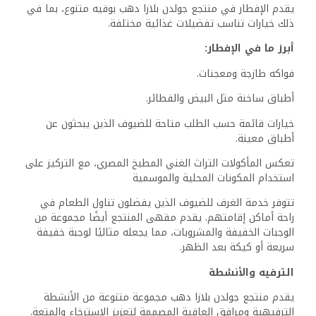
أو الاستمتاع بكتاب. المسبح الداخلي مثالي للسباحة على مدار
العام، بينما يدعو المسبح الخارجي الضيوف للاسترخاء في الهواء
الطلق.
بالنسبة لعشاق العافية، قد يقدم المنتجع مجموعة من
العلاجات الصحية ومرافق اللياقة البدنية. يمكن للزوار الانخراط
في أنشطة تركز على الاسترخاء والتجديد، مما يضمن نهجاً
شاملاً للترفيه أثناء إقامتهم.
المغامرة والترفيه
بالنسبة لأولئك الباحثين عن المغامرة، يوفر المنتجع تجارب الغوص
المصممة للضيوف من جميع مستويات المهارة. سواء كنت
مبتدئاً أو غطاساً ذا خبرة، تقدم مواقع الغوص المحلية مناظر
تحت الماء رائعة غنية بالحياة البحرية.
بالإضافة إلى ذلك، يمكن ترتيب جولات بالدراجات، مما يسمح
للضيوف باستكشاف طرق خلابة حول دهب. توفر هذه الرحلات
طريقة فريدة لتجربة الثقافة المحلية والمناظر الطبيعية الخلابة،
مما يجعل من السهل إنشاء ذكريات لا تُنسى.
تقييمات الضيوف والتصنيفات