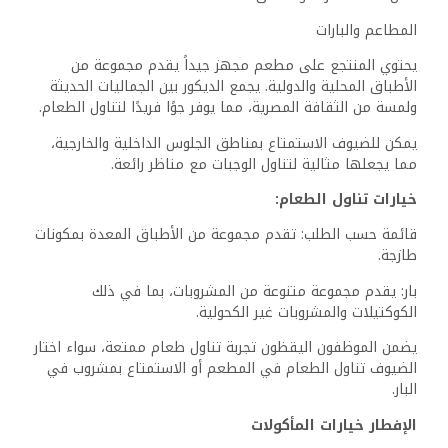
خيارات قائمة حسب الطلب متاحة للضيوف الذين يبحثون عن
أطباق معينة.
تعكس المأكولات التراث الغني المطبخ المصري، مع التركيز على
استخدام المكونات المحلية والموسمية
تتوفر خدمة الغرف للضيوف الذين يفضلون تناول الطعام في
راحة أماكن إقامتهم. يقدم مقهى المنتجع أيضًا مجموعة من
الوجبات الخفيفة والمشروبات، مما يجعله مثاليًا لوجبة خفيفة
سريعة أو كيكة بعد الظهر.
الترفيه والأنشطة
يقدم منتجع جولدن بلازا دهب مجموعة متنوعة من الأنشطة
الترفيهية ومرافق العافية المصممة لتعزيز الاسترخاء والمتعة.
يتمتع الضيوف بالوصول إلى مسابح منعشة والعديد من خيارات
المغامرة التي تبرز العروض الفريدة للمنتجع.
ا
لمسابح و مرافق العافية
يتميز المنتجع بمسبح داخلي ومسبح خارجي مع منطقة
للتشمس. يمكن للضيوف الاسترخاء على كراسي الاستلقاء أو
كراسي الشاطئ، مما يوفر مكانًا مثالياً للاسترخاء تحت الشمس