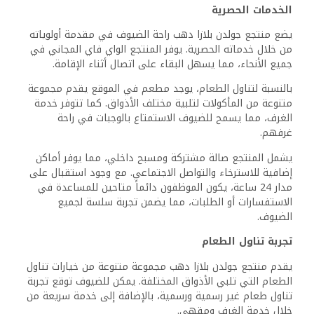
مما يجعلها مثالية لتناول الوجبات مع مناظر رائعة.
خيارات تناول الطعام:
قائمة حسب الطلب: تقدم مجموعة من الأطباق المعدة بمكونات
طازجة.
بار: يقدم مجموعة متنوعة من المشروبات، بما في ذلك
الكوكتيلات والمشروبات غير الكحولية.
يضمن الموظفون اليقظون تجربة تناول طعام ممتعة، سواء اختار
الضيوف تناول الطعام في المطعم أو الاستمتاع بمشروب في
البار.
الإفطار خيارات المأكولات
يقدم الإفطار في منتجع جولدن بلازا دهب بوفيه متنوع، بما في
ذلك خيارات تناسب تفضيلات غذائية مختلفة.
أبرز ما في الإفطار:
فواكه طازجة ومعجنات.
أطباق ساخنة مثل البيض والفطائر.