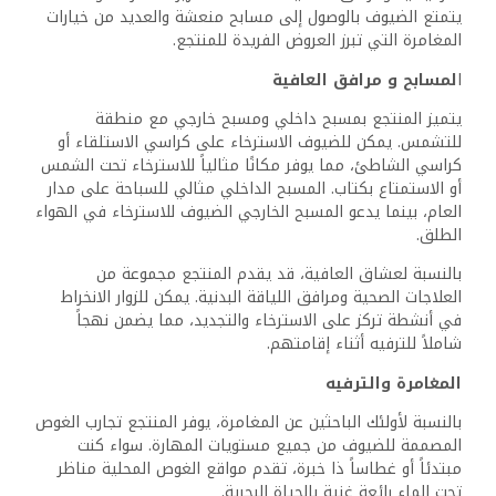
تشير تقييمات الضيوف منتجع جولدن بلازا دهب إلى تجربة
إيجابية بشكل عام. يتمتع الفندق بتصنيف 8.7 من 10 على
موقع Booking.com، مما يعكس رضا الزوار.
على موقع TripAdvisor، حصل على تصنيف 4.5 من 5 بناءً على
مراجعات متعددة. مما يجعله من بين أماكن الإقامة ذات
التقييم العالي في دهب.
أبرز الملاحظات من المراجعات:
النظافة: يذكر الضيوف في كثير من الأحيان المعايير العالية
للنظافة في جميع أنحاء المنشأة.
الخدمة: يتلقى الموظفون الثناء على خدمتهم الودية
والمساعدة.
المرافق: وجود مسبح داخلي وخدمة الواي فاي المجانية يضيف
إلى التجارب الإيجابية للضيوف.
تحليل المراجعات:
فئة التصنيف
النسبة المئوية
ممتاز
60%