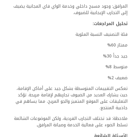
لتناسب تفضيلات مختلفة. يمكن للضيوف الاختيار من بين غرف
قياسية، غرف ديلوكس، وأجنحة. تحتوي كل غرفة على تكييف
هواء وتتميز بإطلالات متنوعة، مما يعزز تجربة الضيوف بشكل
عام.
هل يمكنك وصف خيارات تناول الطعام في الموقع؟
يمتلك المنتجع مطعماً في الموقع يقدم مجموعة من الأطباق
المحلية والدولية. تتوفر خيارات الإفطار والغداء والعشاء، والتي
تلبي الأذواق المختلفة. كما تتوفر خدمة الغرف كخيار للضيوف
الذين يفضلون تناول الطعام في خصوصية.
ما هي المرافق التي يقدمها المنتجع؟
يوفر منتجع جولدن بلازا دهب العديد من المرافق لراحة الضيوف.
تشمل هذه صالة مشتركة، مسبح داخلي مع إطلالات على
المسبح، وواي فاي مجاني في جميع أنحاء المنشأة. تشمل
الخدمات الإضافية استقبال على مدار 24 ساعة وخدمة الغرف.
كيف يستقبل المنتجع للضيوف ذوي الاحتياجات الخاصة؟
تم تصميم المنتجع ليكون ميسراً لجميع الضيوف، بما في ذلك
أولئك الذين لديهم احتياجات خاصة. يقدم مرافق مثل المنحدرات