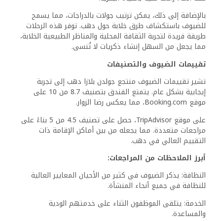
جيد جداً
30%
متوسط
8%
ضعيف
2%
تعكس التقييمات المتوسطة بشكل جيد على أماكن الإقامة،
حيث يشارك العديد من الضيوف تجاربهم لإقامة مريحة. تؤكد
التعليقات على الموقع المتميز والجو المريح، مما يساهم في
جاذبية المنتجع.
ملاحظة: قد تختلف التجارب الفردية، ولكن الموضوعات الشائعة
تسلط الضوء على فعالية الخدمة وصيانة المرافق.
ا
لأسئلة الشائعة
تقدم هذه section تفاصيل مهمة عن منتجع جولدن بلازا دهب،
بما في ذلك أنواع الغرف، خيارات تناول الطعام، المرافق،
إمكانية الوصول، وسائل النقل إلى المعالم، سياسات الإلغاء.
ما هي أنواع الغرف المتاحة في المنتجع؟
يقدم منتجع جولدن بلازا دهب مجموعة متنوعة من أنواع الغرف