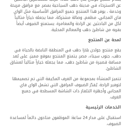
عن الاسترخاء في مدينة دهب السياحية بمصر. مع مرافق مريحة
وخدمة ، يوفر هذا المنتجع جميع المرافق الأساسية مثل الواي
فاي المجاني، مطعم، وصالة مشتركة، مما يجعله خياراً مثالياً
لكل من الباحثين عن الراحة والمغامرة. يستمتع الضيوف أيضاً
بقربه من شاطئ دهب والمعالم المحلية.
لمحة عن المنتجع
يقع منتجع جولدن بلازا دهب في المنطقة النابضة بالحياة في
دهب، جنوب سيناء، مصر. يتمتع المنتجع بموقع مميز، على بُعد
مسافة قصيرة من شاطئ دهب، مما يجعله خياراً مثالياً لعشاق
الشاطئ.
تتميز المنشأة بمجموعة من الغرف المكيفة التي تم تصميمها
لتوفير الراحة. يُقدّر الضيوف المرافق التي تشمل الواي فاي
المجاني وأجهزة التلفاز ذات الشاشة المسطحة في جميع
الغرف.
الخدمات الرئيسية
استقبال على مدار 24 ساعة: الموظفون متاحون دائماً لمساعدة
الضيوف.