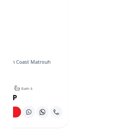
تتضمن خيارات الإقامة في منتجع جولدن بلازا دهب غرفاً وأجنحة
مكيفة مصممة لتوفير الراحة والراحة. تحتوي كل غرفة على حمام
خاص، مما يضمن الخصوصية والنظافة للضيوف.
تتوفر مرافق مثل أجهزة التلفاز ذات الشاشة المسطحة، مما
يوفر خيارات ترفيه للاسترخاء. تحتوي العديد من الغرف على
مطابخ صغيرة، مما يسمح للضيوف إعداد وجبات خفيفة.
يمكن للضيوف الاستمتاع بإطلالات من أماكن إقامتهم، مع
خيارات تشمل إطلالات على المسبح، وإطلالات على المحيط،
وإطلالات على الجبال. بالإضافة إلى ذلك، توفر بعض الغرف
إمكانية الوصول إلى شرفات خاصة، مثالية للاستمتاع بمناخ دهب
الدافئ.
الخدمات الحصرية
يضع منتجع جولدن بلازا دهب راحة الضيوف في مقدمة أولوياته
من خلال خدماته الحصرية. يوفر المنتجع الواي فاي المجاني في
جميع الأنحاء، مما يسهل البقاء على اتصال أثناء الإقامة.
بالنسبة لتناول الطعام، يوجد مطعم في الموقع يقدم مجموعة
متنوعة من المأكولات لتلبية مختلف الأذواق. كما تتوفر خدمة