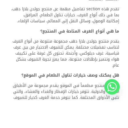
والمناطق التي يمكن الوصول إليها بواسطة الكراسي المتحركة.
تم تدريب الموظفين لمساعدة الضيوف الذين يحتاجون إلى دعم
إضافي أثناء إقامتهم.
هل يتم توفير وسائل النقل إلى المعالم القريبة؟
يمكن للضيوف الاستفسار عن خيارات النقل إلى المعالم المحلية.
يتمتع المنتجع بموقع ملائم بالقرب من أماكن شعبية، مثل
شاطئ دهب وبحيرة دهب. قد تتوفر خدمات النقل أو ترتيبات
النقل المحلية عند الطلب.
ما هي سياسة المنتجع بشأن الإلغاءات والاسترداد؟
يمتلك منتجع جولدن بلازا دهب سياسات إلغاء واسترداد محددة.
يُنصح الضيوف بمراجعة هذه السياسات في وقت الحجز لفهم أي
رسوم أو متطلبات محتملة. قد تختلف السياسات حسب نوع
الغرفة ومنصة الحجز.
ذات الصلة