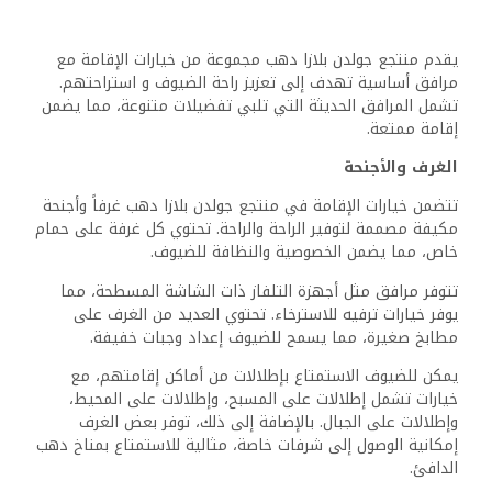
الغرف، مما يسمح للضيوف الاستمتاع بالوجبات في راحة
غرفهم.
يشمل المنتجع صالة مشتركة ومسبح داخلي، مما يوفر أماكن
إضافية للاسترخاء والتواصل الاجتماعي. مع وجود استقبال على
مدار 24 ساعة، يكون الموظفون دائماً متاحين للمساعدة في
الاستفسارات أو الطلبات، مما يضمن تجربة سلسة لجميع
الضيوف.
تجربة تناول الطعام
يقدم منتجع جولدن بلازا دهب مجموعة متنوعة من خيارات تناول
الطعام التي تلبي الأذواق المختلفة. يمكن للضيوف توقع تجربة
تناول طعام غير رسمية ورسمية، بالإضافة إلى خدمة سريعة من
خلال خدمة الغرف ومقهى.
المطاعم والبارات
يحتوي المنتجع على مطعم مجهز جيداً يقدم مجموعة من
الأطباق المحلية والدولية. يجمع الديكور بين الجماليات الحديثة
ولمسة من الثقافة المصرية، مما يوفر جوًا فريدًا لتناول الطعام.
يمكن للضيوف الاستمتاع بمناطق الجلوس الداخلية والخارجية،