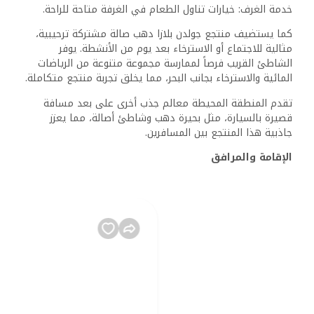
خدمة الغرف: خيارات تناول الطعام في الغرفة متاحة للراحة.
كما يستضيف منتجع جولدن بلازا دهب صالة مشتركة ترحيبية،
مثالية للاجتماع أو الاسترخاء بعد يوم من الأنشطة. يوفر
الشاطئ القريب فرصاً لممارسة مجموعة متنوعة من الرياضات
المائية والاسترخاء بجانب البحر، مما يخلق تجربة منتجع متكاملة.
تقدم المنطقة المحيطة معالم جذب أخرى على بعد مسافة
قصيرة بالسيارة، مثل بحيرة دهب وشاطئ أصالة، مما يعزز
جاذبية هذا المنتجع بين المسافرين.
الإقامة والمرافق
يقدم منتجع جولدن بلازا دهب مجموعة من خيارات الإقامة مع
مرافق أساسية تهدف إلى تعزيز راحة الضيوف و استراحتهم.
تشمل المرافق الحديثة التي تلبي تفضيلات متنوعة، مما يضمن
إقامة ممتعة.
الغرف والأجنحة