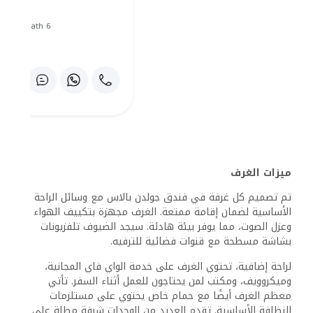
تشمل وسائل الراحة الإضافية منطقة استراحة وخدمة الغرف
للراحة. يقع الفندق في موقع مثالي، حيث تبعد المعالم
الشهيرة مثل ميدان التحرير مسافة قصيرة فقط. مما يجعل من
السهل على الضيوف استكشاف الثقافة النابضة بالحياة في
القاهرة أثناء الاستمتاع بوسائل الراحة في الفندق.
الخدمات المقدمة
يقدم فندق جولدن بالاس في القاهرة مجموعة من الخدمات
المصممة لتعزيز راحة الضيوف. يشمل ذلك عمليات مكتب
الاستقبال الشاملة وخدمات الغرف المخصصة التي تلبي
الاحتياجات المختلفة.
خدمات الاستقبال والكونسيرج
يتميز الفندق بمكتب استقبال يعمل على مدار الساعة لمساعدة
الضيوف في أي وقت. يمكن للموظفين التعامل بكفاءة مع
إجراءات الدخول والخروج، بما في ذلك خدمات تسجيل الوصول
والمغادرة الخاصة لمزيد من الخصوصية.
توفر خدمات الكونسيرج مساعدة شخصية، مما يساعد الضيوف
في ترتيب السفر، والجولات المحلية، و حجز المطاعم. تتوفر أيضًا