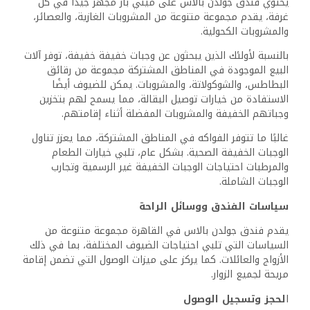
للغرف غير المدخنين وغرف العائلات لضمان بيئة مريحة.
من المستحسن تأكيد تفاصيل الحجز مسبقًا لتجنب أي تناقضات
خلال تسجيل الوصول. يتوفر موظفو الفندق أيضًا للمساعدة في
أي طلبات خاصة أثناء عملية الحجز، مما يعزز التجربة العامة للزوار.
الوصول والطلبات الخاصة
يضع فندق جولدن بالاس تركيزًا كبيرًا على إمكانية الوصول
لجميع الضيوف. الفندق مجهز بمرافق تلبي احتياجات الأشخاص
ذوي التحديات الحركية. تتوفر ميزات الوصول للكراسي المتحركة
في جميع أنحاء الفندق.
بالإضافة إلى ذلك، يشجع الفندق الضيوف على تقديم طلبات
خاصة أثناء عملية الحجز لمعالجة الاحتياجات المحددة. يمكن أن
تشمل هذه التفضيلات غرفًا مخصصة للوصول أو المساعدة في
ترتيبات النقل.
يمكن للعائلات التي تسافر مع الأطفال طلب وسائل الراحة مثل
الأسرّة الإضافية أو الأسرة للأطفال مسبقًا. يسعى موظفو
فندق جولدن بالاس المتفانون إلى تلبية الاحتياجات المتنوعة
لضيوفهم، مما يعزز بيئة شاملة للجميع.