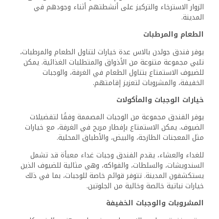
وجباتهم الخفيفة والمشروبات المفضلة أثناء إقامتهم.
غالبًا ما تتوفر الفواكه في المناطق المشتركة، مما يعزز تناول
الوجبات الخفيفة الصحية. بشكل عام، تلبي خيارات الطعام
والمرطبات احتياجات الوجبات الخفيفة غير الرسمية وتجارب
الوجبات الشاملة.
سياسات الفندق ووسائل الراحة
يقدم فندق جولدن بالاس في القاهرة مجموعة متنوعة من
السياسات التي تلبي احتياجات الضيوف المختلفة، بما في ذلك
الأزواج والعائلات. كما يركز على ميزات الوصول التي تضمن إقامة
مريحة لجميع الزوار.
ا
لحجز وتسجيل الوصول
يمكن للضيوف الاستمتاع بتجربة حجز سلسة في فندق جولدن
بالاس، مع خيارات متاحة من خلال منصات مختلفة. عادةً ما يبدأ
وقت تسجيل الوصول في الساعة 2:00 بعد الظهر، مما يسمح
للضيوف بالاستقرار بشكل مريح.
لأولئك الذين يحجزون من خلال المنصات المؤهلة، قد يتوفر خصم
Genius، مما يوفر المزيد من التوفير. يستوعب الفندق أنواعًا
مختلفة من الضيوف، بما في ذلك العائلات والأزواج، مع خيارات