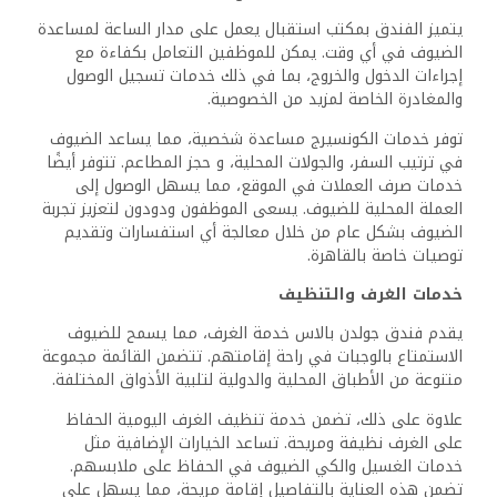
الخفيفة، والمشروبات لتعزيز إقامتهم.
خيارات الوجبات والمأكولات
يوفر الفندق مجموعة من الوجبات المصممة وفقًا لتفضيلات
الضيوف. يمكن الاستمتاع بإفطار مريح في الغرفة، مع خيارات
مثل المعجنات الطازجة، والبيض، والأطباق المحلية.
للغداء والعشاء، يقدم الفندق وجبات غداء معبأة قد تشمل
السندويشات، والسلطات، والفواكه، وهي مثالية للضيوف الذين
يستكشفون المدينة. تتوفر قوائم خاصة للوجبات، بما في ذلك
خيارات نباتية خالصة وخالية من الجلوتين.
المشروبات والوجبات الخفيفة
يحتوي فندق جولدن بالاس على ميني بار مجهز جيدًا في كل
غرفة، يقدم مجموعة متنوعة من المشروبات الغازية، والعصائر،
والمشروبات الكحولية.
بالنسبة لأولئك الذين يبحثون عن وجبات خفيفة خفيفة، توفر آلات
البيع الموجودة في المناطق المشتركة مجموعة من رقائق
البطاطس، والشوكولاتة، والمشروبات. يمكن للضيوف أيضًا
الاستفادة من خيارات توصيل البقالة، مما يسمح لهم بتخزين