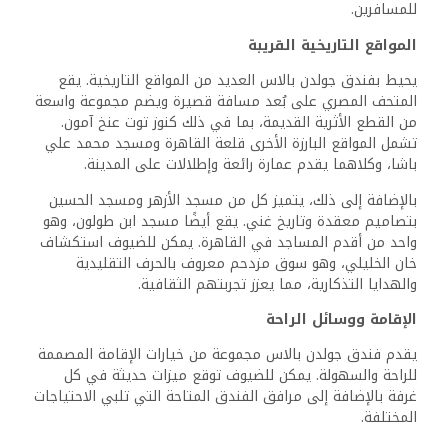
للمسافرين.
المواقع التاريخية القريبة
يحيط بفندق جولدن بالاس العديد من المواقع التاريخية. يقع
المتحف المصري على بُعد مسافة قصيرة ويضم مجموعة واسعة
من القطع الأثرية القديمة، بما في ذلك كنوز توت عنخ آمون.
تشمل المواقع البارزة الأخرى قلعة القاهرة ومسجد محمد علي
باشا، وكلاهما يقدم عمارة رائعة وإطلالات على المدينة.
بالإضافة إلى ذلك، يتميز كل من مسجد الأزهر ومسجد الحسين
بتصاميم معقدة وتاريخ غني. يقع أيضًا مسجد ابن طولون، وهو
واحد من أقدم المساجد في القاهرة. يمكن للضيوف استكشاف
خان الخليلي، وهو سوق مزدحم معروف بالحرف التقليدية
والهدايا التذكارية، مما يعزز تجربتهم الثقافية.
الإقامة ووسائل الراحة
يقدم فندق جولدن بالاس مجموعة من خيارات الإقامة المصممة
للراحة والسهولة. يمكن للضيوف توقع ميزات حديثة في كل
غرفة بالإضافة إلى مرافق الفندق المتاحة التي تلبي الاحتياجات
المختلفة.