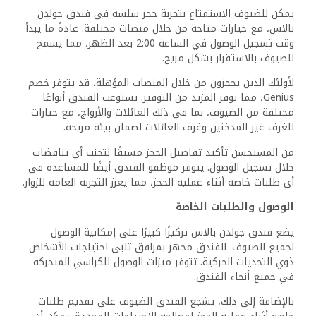
الأسئلة الشائعة
ما هي وسائل الراحة التي يقدمها فندق جولدن بالاس
لضيوفه؟
يقدم فندق جولدن بالاس مجموعة من وسائل الراحة بما في
ذلك مكتب استقبال يعمل على مدار الساعة، وخدمة الواي فاي
المجانية، وصناديق الأمانات. يمكن للضيوف أيضًا الوصول إلى
خدمات نقل المطار عند الطلب، مما يعزز الراحة أثناء إقامتهم.
هل يمكنك توضيح تجربة تناول الطعام المتاحة في مطعم
فندق جولدن بالاس؟
يحتوي الفندق على مطعم داخلي يقدم مجموعة متنوعة من
الأطباق المحلية والدولية. يمكن للضيوف الاستمتاع بأجواء تناول
الطعام المريحة مع خيارات تلبي احتياجات غذائية مختلفة، مما
يضمن تجربة طعام مرضية في الموقع.
هل يمكنك تحديد بعض المعالم البارزة بالقرب من فندق
جولدن بالاس؟
يقع فندق جولدن بالاس في موقع استراتيجي بالقرب من العديد
من المعالم الرئيسية. يبعد حوالي 1.2 كم عن ميدان التحرير،