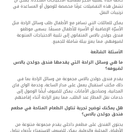
و1.3 كم عن المتحف المصري، و2.7 كم عن مسجد الأزهر، مما
يجعله قاعدة مثالية لاستكشاف تاريخ القاهرة الغني.
ما هي الميزات الفريدة التي تجعل فندق جولدن بالاس
خيارًا شائعًا بين المسافرين؟
تتضمن الميزات الفريدة لفندق جولدن بالاس خدمات تسجيل
الوصول الشخصية وأسعار تنافسية. يسعى الفندق لتوفير إقامة
مريحة مع وسائل الراحة مثل قوائم الوجبات الخاصة، مما يجذب
مجموعة متنوعة من الضيوف.
كيف يلبي فندق جولدن بالاس احتياجات المسافرين
بغرض العمل؟
يقدم فندق جولدن بالاس للمسافرين بغرض العمل خدمات
ضرورية تلبي احتياجاتهم. مع مرافق تدعم الاجتماعات وسهولة
الوصول إلى مركز المدينة، يضمن الفندق إقامة منتجة
للمحترفين.
ما هي أوقات تسجيل الوصول والمغادرة للضيوف
المقيمين في فندق جولدن بالاس؟
يبدأ تسجيل الوصول في فندق جولدن بالاس عادةً في فترة بعد