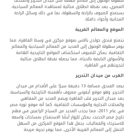
سهولة الوصول إلى معالم مهمة مثل ميدان التحرير والمتحف
المصري، يعد نقطة انطلاق مثالية لمشاهدة المعالم السياحية.
يستمتع الضيوف بالراحة والسهولة، بما في ذلك وسائل الراحة
المجانية وأجواء دافئة.
الموقع والمعالم القريبة
يتمتع فندق جولدن بالاس بموقع مركزي في وسط القاهرة، مما
يوفر سهولة الوصول إلى العديد من المعالم السياحية والمعالم
الثقافية. يمكن للضيوف استكشاف المواقع التاريخية الهامة
والأسواق النابضة بالحياة، مما يجعله نقطة انطلاق مثالية
لتجربتهم في القاهرة.
القرب من ميدان التحرير
يبعد الفندق مسافة 13 دقيقة سيرًا على الأقدام من ميدان
التحرير، وهو موقع أيقوني معروف بأهميته التاريخية والسياسية.
يعد ميدان التحرير قلب القاهرة ويضم العديد من المقاهي
والمحلات التجارية والمؤسسات الثقافية. كما أنه موقع ثورة مصر
في عام 2011، مما يجذب العديد من السياح الراغبين في فهم
تاريخ مصر الحديث. يمكن للزوار أيضًا الاستمتاع بمساحات واسعة
للاسترخاء والفعاليات. يجعل هذا الموقع المركزي من السهل
التنقل إلى المعالم القريبة الأخرى، مما يوفر تجربة مريحة