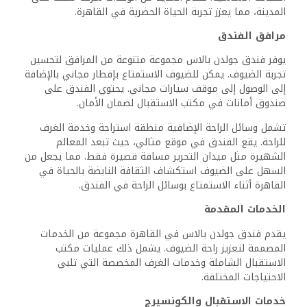
خدمات صرف العملات في الموقع، مما يسهل الوصول إلى
العملة المحلية للضيوف. يسعى الموظفون ودودون لتعزيز تجربة
الضيوف بشكل عام من خلال معالجة أي استفسارات وتقديم
توصيات خاصة بالقاهرة.
خدمات الغرف والتنظيف
يقدم فندق جولدن بالاس خدمة الغرف، مما يسمح للضيوف
الاستمتاع بالوجبات في راحة إقامتهم. تتضمن القائمة مجموعة
متنوعة من الأطباق المحلية والدولية لتلبية الأذواق المختلفة.
علاوة على ذلك، تضمن خدمة تنظيف الغرف اليومية الحفاظ
على الغرف نظيفة ومريحة. تساعد الخيارات الإضافية مثل
خدمات الغسيل والكي الضيوف في الحفاظ على ملابسهم.
تضمن هذه العناية بالتفاصيل إقامة مريحة، مما يسهل على
الزوار الاسترخاء والتركيز على أنشطتهم أثناء وجودهم في
المدينة.
الطعام والمرطبات
يوفر فندق جولدن بالاس عدة خيارات لتناول الطعام والمرطبات،
تلبي مجموعة متنوعة من الأذواق والمتطلبات الغذائية. يمكن
للضيوف الاستمتاع بتناول الطعام في الغرفة، والوجبات