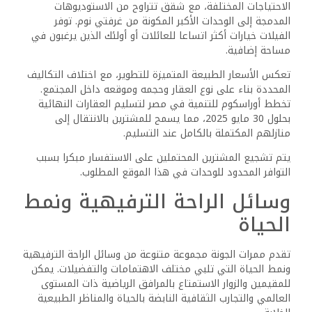
الاحتياجات المختلفة، مع شقق تتراوح من الاستوديوهات
المدمجة إلى الوحدات الأكبر المكونة من غرفتي نوم. توفر
الفيلات خيارات أكثر اتساعا للعائلات أو أولئك الذين يرغبون في
مساحة إضافية.
‎تعكس الأسعار الطبيعة المتميزة للتطوير، مع اختلاف التكاليف
المحددة بناء على نوع العقار وحجمه وموقعه داخل المجتمع.
تخطط أوراسكوم للتنمية في مصر لتسليم العقارات النهائية
بحلول 30 مايو 2025، مما يسمح للمشترين بالانتقال إلى
منازلهم المكتملة بالكامل عند التسليم.
‎يتم تشجيع المشترين المحتملين على الاستفسار مبكرا بسبب
التوافر المحدود للوحدات في هذا الموقع المطلوب.
‎وسائل الراحة الترفيهية ونمط
الحياة
‎تقدم ممرات الجونة مجموعة متنوعة من وسائل الراحة الترفيهية
ونمط الحياة التي تلبي مختلف الاهتمامات والتفضيلات. يمكن
للمقيمين والزوار الاستمتاع بالمرافق الرياضية ذات المستوى
العالمي والتجارب الثقافية النابضة بالحياة والمناظر الطبيعية