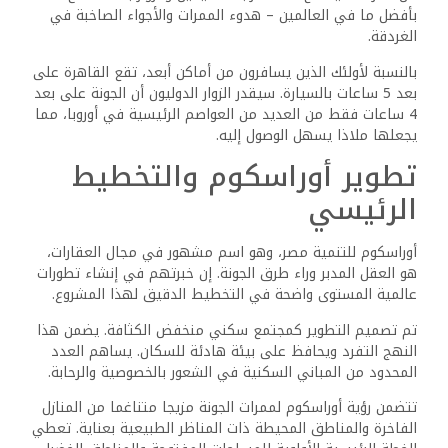
بأفضل ما في العالمين – هدوء الممرات والأجواء الصاخبة في
الغردقة.
بالنسبة لأولئك الذين يسافرون من أماكن أبعد، تقع القاهرة على
بعد 5 ساعات بالسيارة. سيقدر الزوار الدوليون أن الجونة على بعد
4 ساعات فقط من العديد من العواصم الرئيسية في أوروبا، مما
يجعلها ملاذا يسهل الوصول إليه.
تطوير أوراسكوم والتخطيط
الرئيسي
أوراسكوم للتنمية مصر، وهو اسم مشهور في مجال العقارات،
هو العقل المدبر وراء طرق الجونة. إن خبرتهم في إنشاء تطورات
عالمية المستوى واضحة في التخطيط الدقيق لهذا المشروع.
تم تصميم التطوير كمجتمع سكني منخفض الكثافة. يضمن هذا
النهج التفرد ويحافظ على بيئة هادئة للسكان. يساهم العدد
المحدود من المباني السكنية في الشعور بالخصوصية والرحابة.
تتضمن رؤية أوراسكوم لممرات الجونة مزيجا متناغما من المنازل
الفاخرة والمناطق المحيطة ذات المناظر الطبيعية بعناية. تعطي