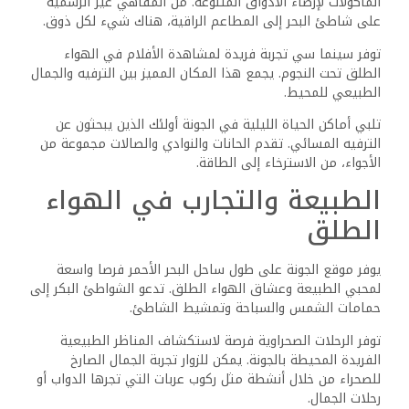
المأكولات لإرضاء الأذواق المتنوعة. من المقاهي غير الرسمية
على شاطئ البحر إلى المطاعم الراقية، هناك شيء لكل ذوق.
‎توفر سينما سي تجربة فريدة لمشاهدة الأفلام في الهواء
الطلق تحت النجوم. يجمع هذا المكان المميز بين الترفيه والجمال
الطبيعي للمحيط.
‎تلبي أماكن الحياة الليلية في الجونة أولئك الذين يبحثون عن
الترفيه المسائي. تقدم الحانات والنوادي والصالات مجموعة من
الأجواء، من الاسترخاء إلى الطاقة.
‎الطبيعة والتجارب في الهواء
الطلق
‎يوفر موقع الجونة على طول ساحل البحر الأحمر فرصا واسعة
لمحبي الطبيعة وعشاق الهواء الطلق. تدعو الشواطئ البكر إلى
حمامات الشمس والسباحة وتمشيط الشاطئ.
‎توفر الرحلات الصحراوية فرصة لاستكشاف المناظر الطبيعية
الفريدة المحيطة بالجونة. يمكن للزوار تجربة الجمال الصارخ
للصحراء من خلال أنشطة مثل ركوب عربات التي تجرها الدواب أو
رحلات الجمال.