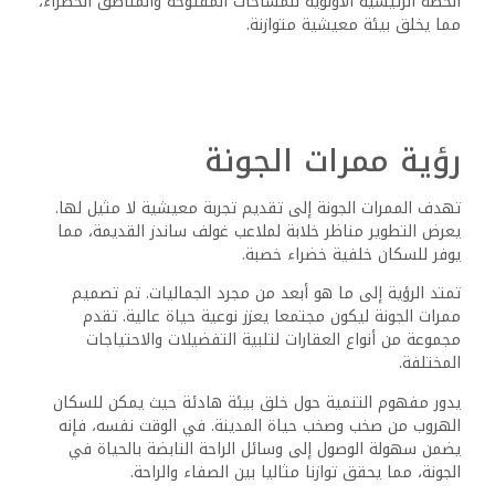
الخطة الرئيسية الأولوية للمساحات المفتوحة والمناطق الخضراء،
مما يخلق بيئة معيشية متوازنة.
رؤية ممرات الجونة
تهدف الممرات الجونة إلى تقديم تجربة معيشية لا مثيل لها.
يعرض التطوير مناظر خلابة لملاعب غولف ساندز القديمة، مما
يوفر للسكان خلفية خضراء خصبة.
تمتد الرؤية إلى ما هو أبعد من مجرد الجماليات. تم تصميم
ممرات الجونة ليكون مجتمعا يعزز نوعية حياة عالية. تقدم
مجموعة من أنواع العقارات لتلبية التفضيلات والاحتياجات
المختلفة.
يدور مفهوم التنمية حول خلق بيئة هادئة حيث يمكن للسكان
الهروب من صخب وصخب حياة المدينة. في الوقت نفسه، فإنه
يضمن سهولة الوصول إلى وسائل الراحة النابضة بالحياة في
الجونة، مما يحقق توازنا مثاليا بين الصفاء والراحة.