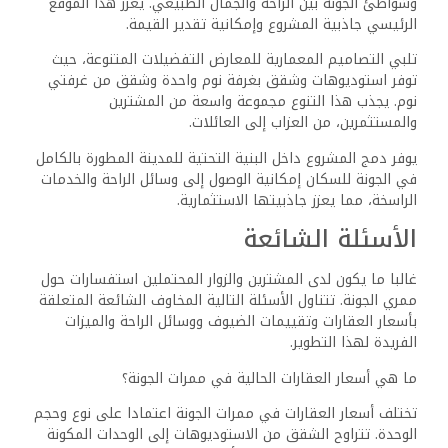
وشواطئ الجونة بين الراحة والجمال الطبيعي. يعزز هذا الموقع
الرئيسي جاذبية المشروع وإمكانية تقدير القيمة.
تلبي التصاميم المعمارية للمعارض التفضيلات المتنوعة، حيث
توفر استوديوهات وشقق بغرفة نوم واحدة وشقق من غرفتي
نوم. يجذب هذا التنوع مجموعة واسعة من المشترين
والمستثمرين، من العزاب إلى العائلات.
يوفر دمج المشروع داخل البنية التحتية للمدينة المطورة بالكامل
في الجونة للسكان إمكانية الوصول إلى وسائل الراحة والخدمات
الراسخة، مما يعزز جاذبيتها الاستثمارية.
الأسئلة الشائعة
غالبا ما يكون لدى المشترين والزوار المحتملين استفسارات حول
ممري الجونة. تتناول الأسئلة التالية المخاوف الشائعة المتعلقة
بأسعار العقارات وتقييمات الضيوف ووسائل الراحة والميزات
الفريدة لهذا التطوير.
ما هي أسعار العقارات الحالية في ممرات الجونة؟
تختلف أسعار العقارات في ممرات الجونة اعتمادا على نوع وحجم
الوحدة. تتراوح الشقق من الاستوديوهات إلى الوحدات المكونة