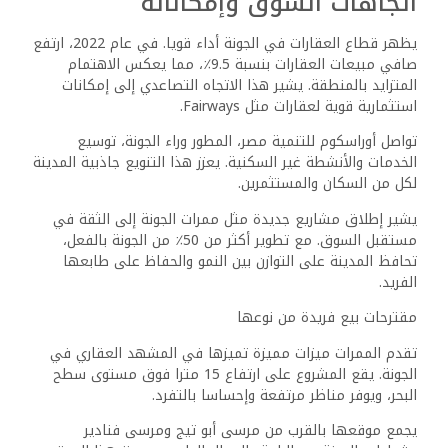
اتجاهات السوق وإمكاناته
يظهر قطاع العقارات في الجونة أداء قويا. في عام 2022، ارتفع
صافي مبيعات العقارات بنسبة 9.5٪، مما يعكس الاهتمام
المتزايد بالمنطقة. يشير هذا الاتجاه التصاعدي إلى إمكانات
استثمارية قوية لعقارات مثل Fairways.
تواصل أوراسكوم للتنمية مصر، المطور وراء الجونة، توسيع
الخدمات والأنشطة غير السكنية. يعزز هذا التنويع جاذبية المدينة
لكل من السكان والمستثمرين.
يشير إطلاق مشاريع جديدة مثل ممرات الجونة إلى الثقة في
مستقبل السوق. مع تطوير أكثر من 50٪ من الجونة بالفعل،
تحافظ المدينة على التوازن بين النمو والحفاظ على طابعها
الفريد.
مقترحات بيع فريدة من نوعها
تقدم الممرات ميزات مميزة تميزها في المشهد العقاري في
الجونة. يقع المشروع على ارتفاع 15 مترا فوق مستوى سطح
البحر، ويوفر مناظر مرتفعة وإحساسا بالتفرد.
يجمع موقعها بالقرب من مرسى أبو تيج ومرسى فنادير