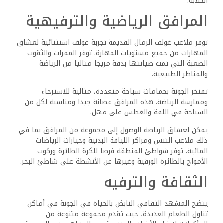
الخلابة.
‎توفر ملاعب غولف الرمال القديمة تجربة غولف استثنائية لعشاق
المهارات من جميع مستويات المهارة. توفر الممرات والثقوب
الصعبة التي تمت صيانتها بدقة مزيجا مثاليا من الرياضة
والمناظر الطبيعية.
‎تفتخر الجونة بحمامات سباحة متعددة، مثالية للاسترخاء
وممارسة الرياضة. هذه المرافق مصانة جيدا ومناسبة لكل من
السباحة في اللفة والغطس على مهل.
‎يمكن لعشاق الرياضة الوصول إلى مجموعة من المرافق بما في
ذلك ملاعب التنس ومراكز اللياقة البدنية وخيارات الرياضات
المائية. توفر شواطئ المنطقة فرصا للكرة الطائرة وركوب
الأمواج بالطائرة الورقية وغيرها من الأنشطة على شاطئ البحر.
‎يتضح المشهد الثقافي النابض بالحياة في الجونة في أماكن
تناول الطعام العديدة، حيث تقدم مجموعة متنوعة من