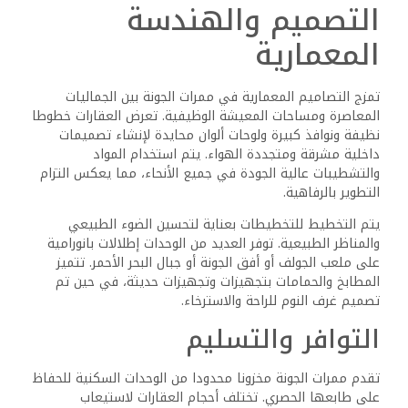
التصميم والهندسة
المعمارية
تمزج التصاميم المعمارية في ممرات الجونة بين الجماليات
المعاصرة ومساحات المعيشة الوظيفية. تعرض العقارات خطوطا
نظيفة ونوافذ كبيرة ولوحات ألوان محايدة لإنشاء تصميمات
داخلية مشرقة ومتجددة الهواء. يتم استخدام المواد
والتشطيبات عالية الجودة في جميع الأنحاء، مما يعكس التزام
التطوير بالرفاهية.
يتم التخطيط للتخطيطات بعناية لتحسين الضوء الطبيعي
والمناظر الطبيعية. توفر العديد من الوحدات إطلالات بانورامية
على ملعب الجولف أو أفق الجونة أو جبال البحر الأحمر. تتميز
المطابخ والحمامات بتجهيزات وتجهيزات حديثة، في حين تم
تصميم غرف النوم للراحة والاسترخاء.
التوافر والتسليم
تقدم ممرات الجونة مخزونا محدودا من الوحدات السكنية للحفاظ
على طابعها الحصري. تختلف أحجام العقارات لاستيعاب