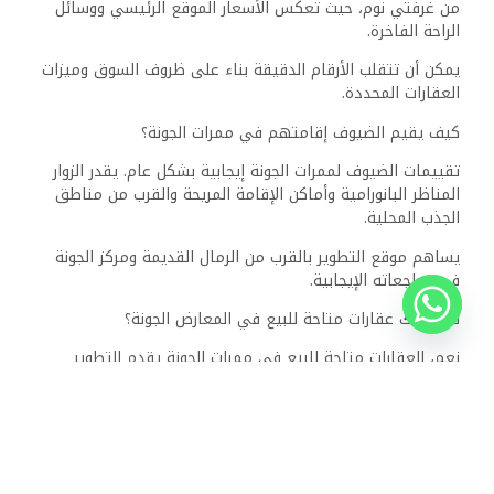
من غرفتي نوم، حيث تعكس الأسعار الموقع الرئيسي ووسائل
الراحة الفاخرة.
يمكن أن تتقلب الأرقام الدقيقة بناء على ظروف السوق وميزات
العقارات المحددة.
كيف يقيم الضيوف إقامتهم في ممرات الجونة؟
تقييمات الضيوف لممرات الجونة إيجابية بشكل عام. يقدر الزوار
المناظر البانورامية وأماكن الإقامة المريحة والقرب من مناطق
الجذب المحلية.
يساهم موقع التطوير بالقرب من الرمال القديمة ومركز الجونة
في مراجعاته الإيجابية.
‎نعم، العقارات متاحة للبيع في ممرات الجونة يقدم التطوير
مجموعة من الوحدات السكنية، بما في ذلك الاستوديوهات
وغرفة نوم واحدة وشقق من غرفتي نوم.
‎يمكن للمشترين المهتمين الاتصال بوكلاء العقارات المحليين أو
مكتب مبيعات ممرات الجونة لمعرفة القوائم الحالية وتوافرها.