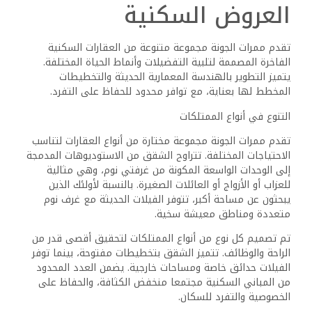
العروض السكنية
تقدم ممرات الجونة مجموعة متنوعة من العقارات السكنية
الفاخرة المصممة لتلبية التفضيلات وأنماط الحياة المختلفة.
يتميز التطوير بالهندسة المعمارية الحديثة والتخطيطات
المخطط لها بعناية، مع توافر محدود للحفاظ على التفرد.
التنوع في أنواع الممتلكات
تقدم ممرات الجونة مجموعة مختارة من أنواع العقارات لتناسب
الاحتياجات المختلفة. تتراوح الشقق من الاستوديوهات المدمجة
إلى الوحدات الواسعة المكونة من غرفتي نوم، وهي مثالية
للعزاب أو الأزواج أو العائلات الصغيرة. بالنسبة لأولئك الذين
يبحثون عن مساحة أكبر، تتوفر الفيلات الحديثة مع غرف نوم
متعددة ومناطق معيشة سخية.
تم تصميم كل نوع من أنواع الممتلكات لتحقيق أقصى قدر من
الراحة والوظائف. تتميز الشقق بتخطيطات مفتوحة، بينما توفر
الفيلات حدائق خاصة ومساحات خارجية. يضمن العدد المحدود
من المباني السكنية مجتمعا منخفض الكثافة، والحفاظ على
الخصوصية والتفرد للسكان.