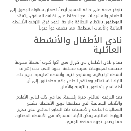
راقٍ، يناسب العائلات والأزواج على حد سواء.
يشتهر الموظفون في المطاعم بخدمتهم المتفانية، مما يضمن
تجربة تناول طعام ممتعة. يشيد الضيوف بشكل متكرر بجودة
الطعام. يساهم التزام المنتجع بالتميز الطهي في تعزيز تجربة
العطلة العامة.
الترفيه والأنشطة
يوفر كورال سي أكوا كلوب ريزورت مجموعة حيوية من الترفيه
والأنشطة، لضمان استمتاع الضيوف بإقامتهم إلى أقصى حد.
مع ميزات مثل منتزه مائي واسع، وأحداث يومية متنوعة،
ومجموعة من الخيارات الترفيهية، هناك شيء يناسب الجميع.
منتزه مائي وزلاجات مائية
يعد المنتزه المائي في المنتجع من أبرز معالمه، حيث يضم
العديد من المعالم التي تناسب جميع الأعمار. تشمل الزلاجات
البارزة “البوميرانج”، الذي يوفر انحدارات وتحولات مثيرة، و”الزلاقة
السريعة” لأولئك الباحثين عن تجارب مليئة بالأدرينالين. يمكن
للعائلات الاستمتاع بمنطقة الأطفال المخصصة، التي تحتوي
على زلاجات أصغر وبرك رش.