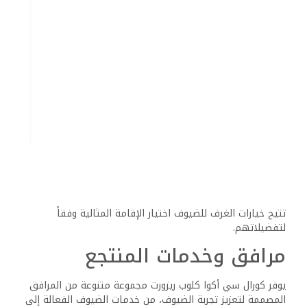
أيضاً المساعدة في الأمتعة، واستفسارات حول المعالم المحلية،
وحجوزات الأنشطة.
يوفر الفندق خدمات الكونسيرج لمساعدة الضيوف في تنقلاتهم
خلال إقامتهم. يمكن للضيوف الحصول على توصيات حول الرحلات
والمطاعم. تسهم الطواقم متعددة اللغات في تسهيل
التواصل، مما يعزز التجربة العامة للزوار الدوليين.
المسابح وميزات المياه
يحتوي المنتجع على عدة مسابح، بما في ذلك نهر كسول،
مثالي للأيام المريحة تحت الشمس. تشمل منطقة المسبح
الواسعة زلاجات مائية، تناسب الأطفال والكبار. يمكن للضيوف
الاسترخاء في مناطق الاستلقاء المظللة بالقرب من المسابح.
تتوفر خدمة على حافة المسبح أيضاً، لضمان سهولة الوصول إلى
الطعام والمشروبات. مع الحفاظ على نظافة المرافق، يتفقد
الموظفون بانتظام النظافة والراحة. تقود فرق الترفيه الأنشطة
المائية والألعاب المنظمة، مما يضيف جواً حيوياً.
نادي الأطفال والأنشطة