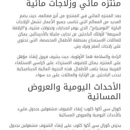
الأحداث التفاعلية، بينما يستمتع البالغون بليلة أكثر استرخاءً
في بارات ومطاعم المنتجع.
الرياضات والترفيه
للراغبين في ممارسة الرياضة، يقدم المنتجع مجموعة من
المرافق والأنشطة المنظمة. يمكن للضيوف المشاركة في
بطولات تنس الطاولة أو الانضمام إلى الألعاب الجماعية.
توفر الأراضي أيضاً مساحات للرياضات غير الرسمية والمنظمة.
يُشجع الضيوف على المشاركة في مباريات الكرة الطائرة،
والتمارين المائية، والأنشطة الرياضية الأخرى. يضيف التركيز على
الترفيه عنصراً تنافسياً وممتعاً لتجربة الضيوف الشاملة، مما
يعزز روح الصداقة بين الزوار.
مع هذه المجموعة المتنوعة من الأنشطة، يضمن كورال سي أكوا
كلوب ريزورت أن يكون الترفيه متاحاً وممتعاً لجميع الضيوف.
الموقع والمعالم السياحية
يتمتع كورال سي أكوا كلوب ريزورت بموقع ممتاز، حيث يوفر
سهولة الوصول إلى كل من المعالم المحلية والشواطئ الرائعة