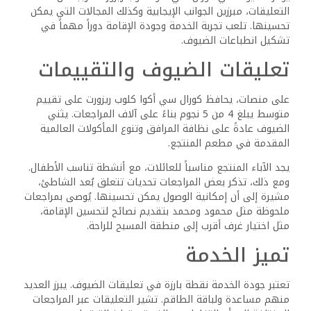
تتناول هذه الاستفسارات الشائعة حول كورال سي أكوا كلوب
ريزورت في شرم الشيخ. تشمل الأسئلة المتكررة المعلومات حول
المرافق، خيارات الطعام، الترفيه، وتفاصيل النقل للضيوف
المحتملين.
ما هي المرافق المتاحة في كورال سي أكوا كلوب ريزورت؟
يوفر المنتجع مجموعة متنوعة من المرافق، بما في ذلك مسبح
خارجي، ومطعم داخلي يقدم المأكولات العالمية، ومرافق
ترفيهية مثل تنس الطاولة. يمكن للضيوف أيضاً الاستمتاع بمركز
لياقة بدنية مجهز جيداً.
هل هناك خيار شامل كلياً متاح في المنتجع؟
يقدم كورال سي أكوا كلوب ريزورت حزمة شاملة كلياً تشمل
الوجبات، والمشروبات، والأنشطة المتنوعة في الموقع. يتيح هذا
الخيار للضيوف الاستمتاع بإقامتهم بالكامل دون القلق بشأن
التكاليف الإضافية.
هل يمكن للضيوف توقع أي ترفيه حي أو عروض خلال إقامتهم؟
نعم، يمكن للضيوف توقع الترفيه الحي والعروض في المنتجع.