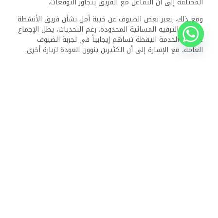
تنظم الإدارة مجموعة متنوعة من العروض لتعزيز تجربة الضيوف
العامة خلال إقامتهم.
ما هي خيارات الطعام المتاحة في كورال سي أكوا كلوب
ريزورت؟
يمكن للضيوف الاستمتاع بتناول الطعام في مطعم المنتجع
الرئيسي، الذي يقدم مجموعة واسعة من الأطباق العالمية.
بالإضافة إلى ذلك، قد تكون هناك ليالي ذات طابع خاص وخيارات
تناول طعام مميزة متاحة طوال الأسبوع.
ما هي الأنشطة والمرافق المائية التي يمكن للضيوف
الاستمتاع بها في الموقع؟
يتميز المنتجع بمنتزه مائي رائع، يوفر مجموعة متنوعة من
الأنشطة المائية لجميع الأعمار. هناك منطقة مخصصة للسباحة،
وزلاجات مائية، وغيرها من المرافق الممتعة التي تهدف إلى
تعزيز تجربة المياه.
ما هي خيارات النقل إلى ومن المنتجع
تشمل خيارات النقل إلى ومن كورال سي أكوا كلوب ريزورت عادةً
خدمات النقل بالحافلات والتاكسي الخاص. يمكن للضيوف ترتيب
النقل من وإلى المطار من خلال مكتب الاستقبال في الفندق