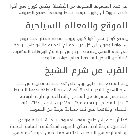
الاستمتاع بالسباحة في المياه الصافية أو الاسترخاء على
الشواطئ الرملية. غالباً ما توفر مرافق الشاطئ أنشطة مائية
متنوعة، مثل الغطس والغوص، مما يوفر فرصاً لاستكشاف
الشعاب المرجانية الرائعة.
بالإضافة إلى ذلك، ينظم المنتجع رحلات إلى المعالم القريبة. قد
ينطلق الضيوف في جولات إلى المواقع التاريخية، بما في ذلك
دير سانت كاترين أو الرحلات البحرية إلى حديقة رأس محمد
الوطنية. تعزز هذه التجارب إقامة الزوار، مما يسمح لهم بتقدير
الجمال الطبيعي والتاريخ الغني للمنطقة.
تجربة الضيوف والمراجعات
يوفر الضيوف في كورال سي أكوا كلوب ريزورت مزيجاً من
التعليقات، مبرزين الجوانب الإيجابية وكذلك المجالات التي يمكن
تحسينها. تلعب تجربة الخدمة وجودة الإقامة دوراً مهماً في
تشكيل انطباعات الضيوف.
تعليقات الضيوف والتقييمات
على منصات، يحافظ كورال سي أكوا كلوب ريزورت على تقييم