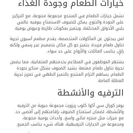
الراحة والسلامة هما الأولوية، حيث يشرف فريق إنقاذ مؤهل
على المنتزه. يمكن للضيوف الاسترخاء على كراسي الاستلقاء
القريبة بينما يلعب الأطفال. هذه التجربة المائية الديناميكية
تجذب الباحثين عن الإثارة والعائلات على حد سواء.
الأحداث اليومية والعروض
المسائية
كورال سي أكوا كلوب: إبقاء الضيوف مشغولين بجدول مليء
بالأحداث اليومية والعروض المسائية
يحرص كورال سي أكوا كلوب على إبقاء الضيوف مشغولين بجدول
مزدحم من الأنشطة اليومية والعروض المسائية. يعتبر فريق
الأنشطة جزءاً أساسياً في تنظيم الفعاليات، بما في ذلك دروس
الرقص، وألعاب المسبح، والرياضات الجماعية.
مع حلول الليل، يمكن للضيوف التطلع إلى عروض رائعة مثل
العروض ذات الطابع الخاص والموسيقى الحية في منطقة
الترفيه الرئيسية. تناسب هذه العروض جميع الاهتمامات
والأعمار، مما يعزز الأجواء النشطة. يمكن للعائلات المشاركة في