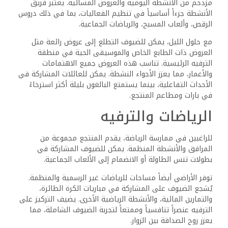
في شرم الشيخ. يستفيد الزوار من قربه من الوجهات الشهيرة،
فضلاً عن الفرص المتاحة للقيام بجولات متنوعة.
القرب من شرم الشيخ
يقع المنتجع في خليج نبق، على بُعد مسافة قصيرة من قلب
شرم الشيخ النابض بالحياة. تُعرف هذه المنطقة بجوها النشيط،
حيث تضم مجموعة من المتاجر، والمطاعم، وخيارات الترفيه.
تشمل المعالم الرئيسية مركز المؤتمرات الدولي وكاتدرائية
السماء، وكلاهما على بُعد مسافة قريبة من الضيوف.
كما أن رحلة إلى خليج نعمة، المعروف بالحياة الليلية ونوادي
الشاطئ، مريحة أيضاً. يمكن للضيوف استكشاف الثقافة المحلية
أو المشاركة في الرياضات المائية، مما يضمن تجربة شاملة في
هذه المدينة السياحية الشهيرة.
الوصول إلى الشاطئ
والجولات
يتميز كورال سي أكوا كلوب ريزورت بإمكانية الوصول المباشر إلى
الشواطئ الجميلة على طول البحر الأحمر. يمكن للضيوف