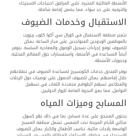
العائلية
يقدم نادي الأطفال في كورال سي أكوا كلوب أنشطة متنوعة
مصممة لمجموعات عمرية مختلفة. يقود اللعب تحت إشراف
أنشطة ترفيهية، ومشاريع فنية، وأنشطة تعليمية. يتيح ذلك
للآباء الاستمتاع بوقتهم الخاص وهم مطمئنون إلى أن
أطفالهم يتمتعون بالترفيه والأمان.
تعد الترفيه العائلي ميزة رئيسية، بما في ذلك ليالي الأفلام
والألعاب الجماعية التي ينظمها فريق الأنشطة. تشجع
الفعاليات الخاصة والأمسيات ذات الطابع العائلي على تعزيز
الروابط العائلية. يمكن للآباء المشاركة في الأنشطة المختارة،
مما يضمن تجربة ممتعة للجميع.
خيارات الطعام وجودة الغذاء
تشمل خيارات الطعام في المنتجع مجموعة متنوعة، مع التركيز
على الجودة والتنوع. يمكن للضيوف الاستمتاع ببوفيه عالمي
يلبي الأذواق المختلفة، ويتميز بمكونات طازجة وعروض يومية.
لمن يبحثون عن المأكولات المتخصصة، يقدم مطعم آسيوي تجربة
تناول طعام فريدة. يتميز جو كل مكان بتصميم غير رسمي ولكنه