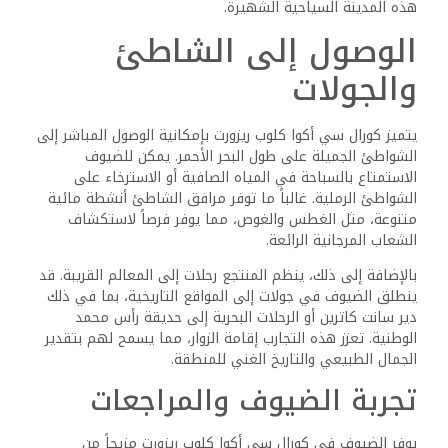
متوسط يبلغ 4 من 5 نجوم بناءً على آلاف المراجعات. يثني
الضيوف عادةً على نظافة المرافق وتنوع المأكولات العالمية
المقدمة في مطعم المنتجع.
يجد الآباء المنتجع مناسباً للعائلات، مع أنشطة تناسب الأطفال.
ومع ذلك، تذكر بعض المراجعات تحديات تتعلق بُعد الشاطئ،
مشيرة إلى أن إمكانية الوصول يمكن تحسينها. يُوصى بمراجعات
ملحوظة مثل محمود ومحمد بتقديم نصائح لتحسين الإقامة،
مثل اختيار غرف أقرب إلى منطقة المسبح للراحة.
تميز الخدمة
تعتبر جودة الخدمة نقطة بارزة في تعليقات الضيوف. يبرز العديد
منهم مساعدة ولباقة الطاقم. تشير التعليقات عبر المراجعات
المختلفة إلى أن التفاعل مع الفريق يتجاوز التوقعات.
ومع ذلك، يعبر بعض الضيوف عن خيبة أمل بشأن فريق الأنشطة
وخيارات الترفيه المسائية المحدودة. رغم التحديات، يظل الإجماع
على أن الخدمة اليقظة تساهم إيجابياً في تجربة الضيوف
العامة، مع الإشارة إلى أن الكثيرين ينوون العودة لزيارة أخرى.
الأسئلة الشائعة