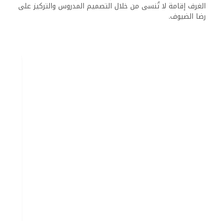
الغرف إقامة لا تُنسى من خلال التصميم المدروس والتركيز على
رضا الضيوف.
تتيح خيارات الغرف للضيوف اختيار الإقامة المثالية وفقاً
لتفضيلاتهم.
مرافق وخدمات المنتجع
يوفر كورال سي أكوا كلوب ريزورت مجموعة متنوعة من المرافق
المصممة لتعزيز تجربة الضيوف، من خدمات الضيوف الفعالة إلى
الأنشطة العائلية المثيرة. تلبي المرافق احتياجات الاسترخاء
والترفيه على حد سواء، مما يضمن إقامة شاملة.
الاستقبال وخدمات الضيوف
تتميز منطقة الاستقبال في كورال سي أكوا كلوب ريزورت
بالموظفين الودودين المتواجدين على مدار الساعة. يمكن
للضيوف توقع إجراءات تسجيل الوصول والمغادرة السلسة. يتوفر