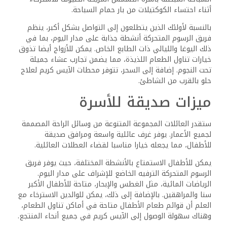
أثناء احتساء الكوكتيلات من بار حمام السباحة.
بالنسبة لأولئك الذين يتطلعون إلى التواصل بشكل أكبر، ينظم
فريق الرسوم المتحركة أنشطة جذابة على مدار اليوم، بما في
ذلك اليوغا والليالي ذات الطابع الخاص. يمكن للأزواج أيضا تذوق
خيارات تناول الطعام اللذيذة، مما يضمن تجارب عشاء جميلة
تحت النجوم. إضافة إلى السحر، تتوفر محطات الآيس كريم لعلاج
حلو بالقرب من الشاطئ.
ميزات صديقة للأسرة
ستقدر العائلات المجموعة المتنوعة من وسائل الراحة المصممة
لجميع الأعمار. يوفر غرف عائلية واسعة ومرافق صديقة
للأطفال، مما يجعله خيارا مناسبا لقضاء العطلات العائلية.
يمكن للأطفال الاستمتاع بالأنشطة المختلفة، حيث يوفر فريق
الرسوم المتحركة الترفيه الخاضع للإشراف على مدار اليوم.
الرياضات المائية، مثل الغطس والإبحار، متاحة للأطفال الأكبر
سنا والمراهقين. بالإضافة إلى ذلك، يمكن للوالدين الاسترخاء مع
العلم أن قوائم طعام الأطفال متاحة في أماكن تناول الطعام،
وهناك سهولة الوصول إلى الآيس كريم في جميع أنحاء المنتجع.