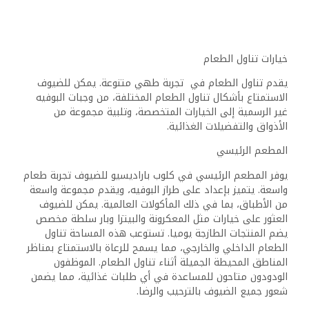
خيارات تناول الطعام
يقدم تناول الطعام في تجربة طهي متنوعة. يمكن للضيوف
الاستمتاع بأشكال تناول الطعام المختلفة، من وجبات البوفيه
غير الرسمية إلى الخيارات المتخصصة، وتلبية مجموعة من
الأذواق والتفضيلات الغذائية.
المطعم الرئيسي
يوفر المطعم الرئيسي في كلوب باراديسيو للضيوف تجربة طعام
واسعة. يتميز بإعداد على طراز البوفيه، ويقدم مجموعة واسعة
من الأطباق، بما في ذلك المأكولات العالمية. يمكن للضيوف
العثور على خيارات مثل المعكرونة والبيتزا وبار سلطة مخصص
يضم المنتجات الطازجة يوميا. تستوعب هذه المساحة تناول
الطعام الداخلي والخارجي، مما يسمح للرعاة بالاستمتاع بمناظر
المناطق المحيطة الجميلة أثناء تناول الطعام. الموظفون
الودودون متاحون للمساعدة في أي طلبات غذائية، مما يضمن
شعور جميع الضيوف بالترحيب والرضا.