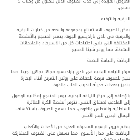
العروض الفريدة إلى جذب الضيوف الذين يبحثون عن وجبات لا
تنسى.
الترفيه والترفيه
يمكن للضيوف الاستمتاع بمجموعة واسعة من خيارات الترفيه
والترفيه في نادي باراديسيو الجونة. يتميز المنتجع بالأنشطة
المختلفة التي تلبي احتياجات كل من الاسترخاء والملاحقات
النشطة، مما يوفر شيئا للجميع.
الرياضة واللياقة البدنية
مركز اللياقة البدنية في نادي باراديسيو مجهز تجهيزا جيدا، مما
يتيح للضيوف فرصة للحفاظ على روتين التمرين أثناء الإجازة.
يتميز بمعدات حديثة لتدريب القلب والقوة.
بالإضافة إلى مركز اللياقة البدنية، يوفر المنتجع إمكانية الوصول
إلى الملاعب لعشاق التنس. تتوفر أنشطة الكرة الطائرة
الشاطئية والغطس والغوص، مما يسمح للضيوف باستكشاف
الجمال البحري للبحر الأحمر.
ينظم فريق الرسوم المتحركة العديد من الأحداث والألعاب
الرياضية على مدار الأسبوع، مما يسهل على الضيوف المشاركة
والبقاء مشاركين.