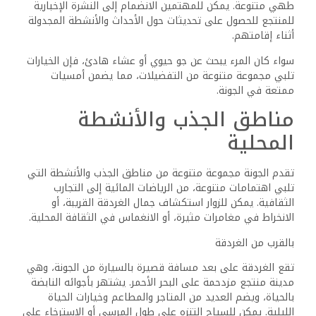
طهي متنوعة. يمكن للمهتمين الانضمام إلى النشرة الإخبارية
للمنتجع للحصول على تحديثات حول الأحداث والأنشطة المجدولة
أثناء إقامتهم.
سواء كان المرء يبحث عن جو حيوي أو عشاء هادئ، فإن الخيارات
تلبي مجموعة متنوعة من التفضيلات، مما يضمن أمسيات
ممتعة في الجونة.
مناطق الجذب والأنشطة
المحلية
تقدم الجونة مجموعة متنوعة من مناطق الجذب والأنشطة التي
تلبي اهتمامات متنوعة، من الرياضات المائية إلى التجارب
الثقافية. يمكن للزوار استكشاف جمال الغردقة القريبة، أو
الانخراط في مغامرات مثيرة، أو الانغماس في الثقافة المحلية.
بالقرب من الغردقة
تقع الغردقة على بعد مسافة قصيرة بالسيارة من الجونة، وهي
مدينة منتجع مزدحمة على البحر الأحمر. يشتهر بأجوائه النابضة
بالحياة، ويضم العديد من المتاجر والمطاعم وخيارات الحياة
الليلية. يمكن للسياح التنزه على طول المرسى أو الاسترخاء على