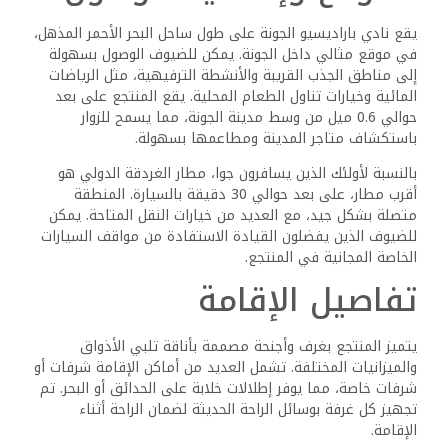
يقع نادي باراديسيو الجونة على طول ساحل البحر الأحمر المذهل،
في موقع مثالي داخل الجونة. يمكن للضيوف الوصول بسهولة
إلى مناطق الجذب القريبة والأنشطة الترفيهية، مثل الرياضات
المائية وخيارات تناول الطعام المحلية. يقع المنتجع على بعد
حوالي 0.6 ميل من وسط مدينة الجونة، مما يسمح للزوار
باستكشاف متاجر المدينة ومطاعمها بسهولة.
بالنسبة لأولئك الذين يسافرون جوا، مطار الغردقة الدولي هو
أقرب مطار، على بعد حوالي 30 دقيقة بالسيارة. المنطقة
متصلة بشكل جيد، مع العديد من خيارات النقل المتاحة. يمكن
للضيوف الذين يفضلون القيادة الاستفادة من مواقف السيارات
الخاصة المجانية في المنتجع.
تفاصيل الإقامة
يتميز المنتجع بغرف وأجنحة مصممة بأناقة تلبي الأذواق
والميزانيات المختلفة. تشمل العديد من أماكن الإقامة شرفات أو
شرفات خاصة، مما يوفر إطلالات خلابة على الحدائق أو البحر. تم
تجهيز كل غرفة بوسائل الراحة الحديثة لضمان الراحة أثناء
الإقامة.