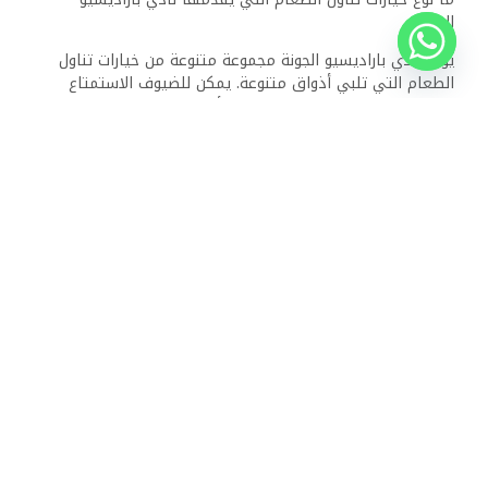
الجونة؟
يوفر نادي باراديسيو الجونة مجموعة متنوعة من خيارات تناول
الطعام التي تلبي أذواق متنوعة. يمكن للضيوف الاستمتاع
بالعديد من المطاعم التي تقدم المأكولات العالمية والمحلية،
إلى جانب الحانات التي تقدم الوجبات الخفيفة والمشروبات على
مدار اليوم.
هل يمكنك أن تخبرني عن الحزمة الشاملة في نادي باراديسيو
الجونة؟
تشمل الحزمة الشاملة أماكن الإقامة والوجبات والوجبات الخفيفة
والمشروبات، مما يسمح للضيوف بالاستمتاع بإقامة خالية من
القلق. تغطي هذه الحزمة عادة الوصول إلى جميع المطاعم
والحانات، بالإضافة إلى الأنشطة المختلفة.
هل هناك أي مرافق خاصة للأطفال في نادي باراديسيو الجونة؟
يتم تقديم الطعام الجيد للأطفال بمرافق مخصصة مثل نادي
الأطفال وحمامات السباحة المصممة للضيوف الأصغر سنا. تضمن
الأنشطة والترفيهية التي يتم الإشراف عليها أن يستمتع
الأطفال بإقامتهم بينما يرتاح الآباء.