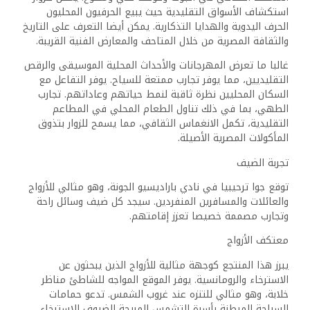
استكشاف الأسواق التقليدية حيث يبيع الحرفيون المحليون
الحرف اليدوية والهدايا التذكارية. يمكن أيضا التعرف على التاريخ
والثقافة المصرية من خلال المتاحف والمعارض الفنية القريبة.
غالبا ما تعرض المهرجانات والأحداث المحلية الموسيقى والرقص
التقليديين، مما يوفر تجارب ممتعة للسياح. يوفر التفاعل مع
السكان المحليين نظرة ثاقبة لنمط حياتهم وعاداتهم. تجارب
الطهي، بما في ذلك تناول الطعام المحلي في المطاعم
التقليدية، تكمل الانغماس الثقافي، مما يسمح للزوار بتذوق
المأكولات المصرية الأصيلة.
تجربة الضيف
توقع جوا ترحيبيا في نادي باراديسيو الجونة، وهو مثالي للأزواج
والعائلات والمسافرين المنفردين. سيجد كل ضيف وسائل راحة
وتجارب مصممة خصيصا تعزز إقامتهم.
معتكف الأزواج
يبرز هذا المنتجع كوجهة مثالية للأزواج الذين يبحثون عن
الاسترخاء والرومانسية. يوفر الموقع المواجه للشاطئ مناظر
خلابة، وهو مثالي للتنزه عند غروب الشمس. تدعو حمامات
السباحة المبطنة بأسرة التشمس المريحة الضيوف للاسترخاء