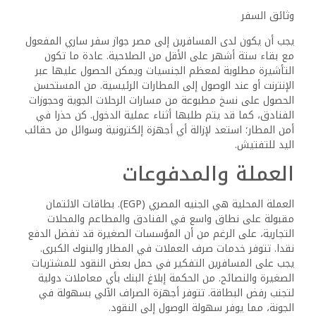
وثائق السفر
يجب أن يكون لدى المسافرين إلى مصر جواز سفر ساري المفعول
مع بقاء ستة أشهر على الأقل من الصلاحية. عادة ما تكون
التأشيرة مطلوبة لمعظم الجنسيات ويمكن الحصول عليها عبر
الإنترنت أو عند الوصول إلى المطارات الرئيسية. من المستحسن
الحصول على نسخ مطبوعة من مسارات الرحلات الجوية وحجوزات
الفنادق، كما قد يتم طلبها أثناء عملية الدخول. كن حذرا في
أمن المطار؛ استعد لإزالة أي أجهزة إلكترونية وسوائل من حقائب
اليد للتفتيش.
العملة والمدفوعات
العملة المحلية هي الجنيه المصري (EGP). بطاقات الائتمان
مقبولة على نطاق واسع في الفنادق والمطاعم والمحلات
التجارية، على الرغم من أن المؤسسات الصغيرة قد تفضل الدفع
نقدا. تتوفر خدمات صرف العملات في المطار والبنوك الكبرى.
يجب على المسافرين التفكير في حمل بعض النقود للمشتريات
الصغيرة والنصائح. من الحكمة إبلاغ البنك بأي معاملات دولية
لتجنب رفض البطاقة. تتوفر أجهزة الصراف الآلي بسهولة في
الجونة، مما يوفر سهولة الوصول إلى النقود.