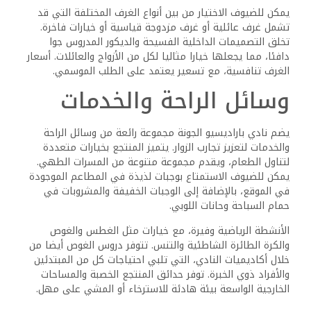
يمكن للضيوف الاختيار من بين أنواع الغرف المختلفة التي قد
تشمل غرف عائلية أو غرف مزدوجة قياسية أو خيارات فاخرة.
تخلق التصميمات الداخلية الفسيحة والديكور المدروس جوا
دافئا، مما يجعلها خيارا مثاليا لكل من الأزواج والعائلات. أسعار
الغرف تنافسية، مع تسعير يعتمد على الطلب الموسمي.
وسائل الراحة والخدمات
يضم نادي باراديسيو الجونة مجموعة رائعة من وسائل الراحة
والخدمات لتعزيز تجارب الزوار. يتميز المنتجع بخيارات متعددة
لتناول الطعام، ويقدم مجموعة متنوعة من المسرات الطهي.
يمكن للضيوف الاستمتاع بوجبات لذيذة في المطاعم الموجودة
في الموقع، بالإضافة إلى الوجبات الخفيفة والمشروبات في
حمام السباحة وحانات اللوبي.
الأنشطة الرياضية وفيرة، مع خيارات مثل الغطس والغوص
والكرة الطائرة الشاطئية والتنس. تتوفر دروس الغوص أيضا من
خلال أكاديميات النادي، التي تلبي احتياجات كل من المبتدئين
والأفراد ذوي الخبرة. توفر حدائق المنتجع الخصبة والمساحات
الخارجية الواسعة بيئة هادئة للاسترخاء أو المشي على مهل.