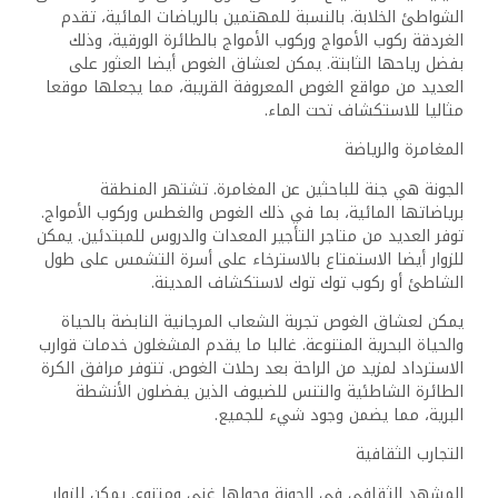
الشواطئ الخلابة. بالنسبة للمهتمين بالرياضات المائية، تقدم
الغردقة ركوب الأمواج وركوب الأمواج بالطائرة الورقية، وذلك
بفضل رياحها الثابتة. يمكن لعشاق الغوص أيضا العثور على
العديد من مواقع الغوص المعروفة القريبة، مما يجعلها موقعا
مثاليا للاستكشاف تحت الماء.
المغامرة والرياضة
الجونة هي جنة للباحثين عن المغامرة. تشتهر المنطقة
برياضاتها المائية، بما في ذلك الغوص والغطس وركوب الأمواج.
توفر العديد من متاجر التأجير المعدات والدروس للمبتدئين. يمكن
للزوار أيضا الاستمتاع بالاسترخاء على أسرة التشمس على طول
الشاطئ أو ركوب توك توك لاستكشاف المدينة.
يمكن لعشاق الغوص تجربة الشعاب المرجانية النابضة بالحياة
والحياة البحرية المتنوعة. غالبا ما يقدم المشغلون خدمات قوارب
الاسترداد لمزيد من الراحة بعد رحلات الغوص. تتوفر مرافق الكرة
الطائرة الشاطئية والتنس للضيوف الذين يفضلون الأنشطة
البرية، مما يضمن وجود شيء للجميع.
التجارب الثقافية
المشهد الثقافي في الجونة وحولها غني ومتنوع. يمكن للزوار