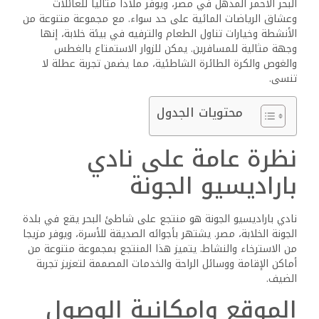
البحر الأحمر المذهل في مصر، ويوفر ملاذا مثاليا للعائلات
وعشاق الرياضات المائية على حد سواء. مع مجموعة متنوعة من
الأنشطة وخيارات تناول الطعام والترفيه في بيئة خلابة، إنها
وجهة مثالية للمسافرين. يمكن للزوار الاستمتاع بالغطس
والغوص والكرة الطائرة الشاطئية، مما يضمن تجربة عطلة لا
تنسى.
محتويات الجدول
نظرة عامة على نادي
باراديسيو الجونة
نادي باراديسيو الجونة هو منتجع على شاطئ البحر يقع في بلدة
الجونة الخلابة، مصر. يشتهر بأجوائه الصديقة للأسرة، ويوفر مزيجا
من الاسترخاء والنشاط. يتميز هذا المنتجع بمجموعة متنوعة من
أماكن الإقامة ووسائل الراحة والخدمات المصممة لتعزيز تجربة
الضيف.
الموقع وإمكانية الوصول