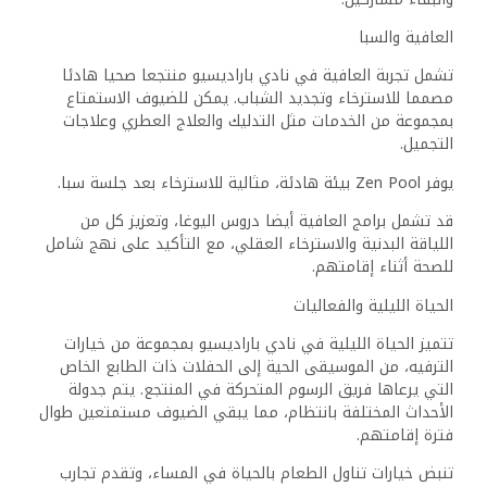
العافية والسبا
تشمل تجربة العافية في نادي باراديسيو منتجعا صحيا هادئا
مصمما للاسترخاء وتجديد الشباب. يمكن للضيوف الاستمتاع
بمجموعة من الخدمات مثل التدليك والعلاج العطري وعلاجات
التجميل.
يوفر Zen Pool بيئة هادئة، مثالية للاسترخاء بعد جلسة سبا.
قد تشمل برامج العافية أيضا دروس اليوغا، وتعزيز كل من
اللياقة البدنية والاسترخاء العقلي، مع التأكيد على نهج شامل
للصحة أثناء إقامتهم.
الحياة الليلية والفعاليات
تتميز الحياة الليلية في نادي باراديسيو بمجموعة من خيارات
الترفيه، من الموسيقى الحية إلى الحفلات ذات الطابع الخاص
التي يرعاها فريق الرسوم المتحركة في المنتجع. يتم جدولة
الأحداث المختلفة بانتظام، مما يبقي الضيوف مستمتعين طوال
فترة إقامتهم.
تنبض خيارات تناول الطعام بالحياة في المساء، وتقدم تجارب