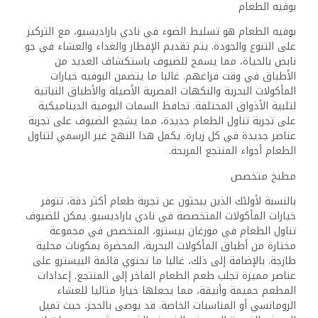
بوفيه الطعام
بوفيه الطعام هو تسليط الضوء في نادي باراديسيو، مع التركيز
على التنوع والجودة. يتم تقديم الإفطار والغداء والعشاء في جو
نابض بالحياة، مما يسمح للضيوف باستكشاف العديد من
الأطباق في وقت فراغهم. غالبا ما يتضمن البوفيه خيارات
المأكولات البحرية والنكهات المصرية الأصيلة والأطباق النباتية
لتلبية الأذواق المختلفة. تحافظ السمات اليومية الديناميكية
على تجربة تناول الطعام جديدة، مما يشجع الضيوف على تجربة
عناصر جديدة في كل زيارة. يكمل هذا النهج غير الرسمي لتناول
الطعام أجواء المنتجع المريحة.
مطبخ متخصص
بالنسبة لأولئك الذين يبحثون عن تجربة طعام أكثر دقة، تتوفر
خيارات المأكولات المتخصصة في نادي باراديسيو. يمكن للضيوف
تناول الطعام في مورغان بيسترو، المتخصص في مجموعة
مختارة من أطباق المأكولات البحرية، المحضرة بمكونات محلية
طازجة. بالإضافة إلى ذلك، غالبا ما تحتوي قائمة البيسترو على
عناصر مميزة تجلب طعم الطعام الفاخر إلى المنتجع. إعدادات
المطعم حميمة وأنيقة، مما يجعلها خيارا مثاليا للعشاء
الرومانسي أو المناسبات الخاصة. قد يوصى بالحجز، حيث تميل