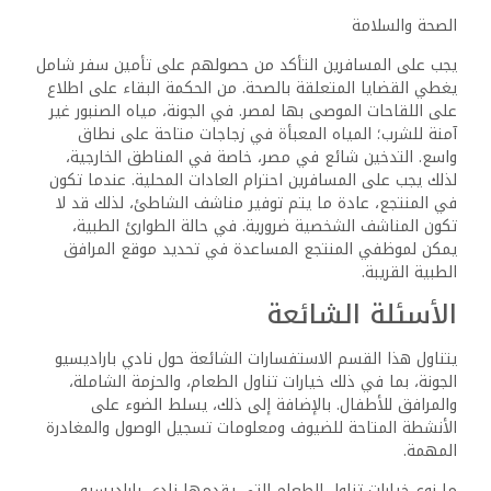
الصحة والسلامة
يجب على المسافرين التأكد من حصولهم على تأمين سفر شامل
يغطي القضايا المتعلقة بالصحة. من الحكمة البقاء على اطلاع
على اللقاحات الموصى بها لمصر. في الجونة، مياه الصنبور غير
آمنة للشرب؛ المياه المعبأة في زجاجات متاحة على نطاق
واسع. التدخين شائع في مصر، خاصة في المناطق الخارجية،
لذلك يجب على المسافرين احترام العادات المحلية. عندما تكون
في المنتجع، عادة ما يتم توفير مناشف الشاطئ، لذلك قد لا
تكون المناشف الشخصية ضرورية. في حالة الطوارئ الطبية،
يمكن لموظفي المنتجع المساعدة في تحديد موقع المرافق
الطبية القريبة.
الأسئلة الشائعة
يتناول هذا القسم الاستفسارات الشائعة حول نادي باراديسيو
الجونة، بما في ذلك خيارات تناول الطعام، والحزمة الشاملة،
والمرافق للأطفال. بالإضافة إلى ذلك، يسلط الضوء على
الأنشطة المتاحة للضيوف ومعلومات تسجيل الوصول والمغادرة
المهمة.
ما نوع خيارات تناول الطعام التي يقدمها نادي باراديسيو