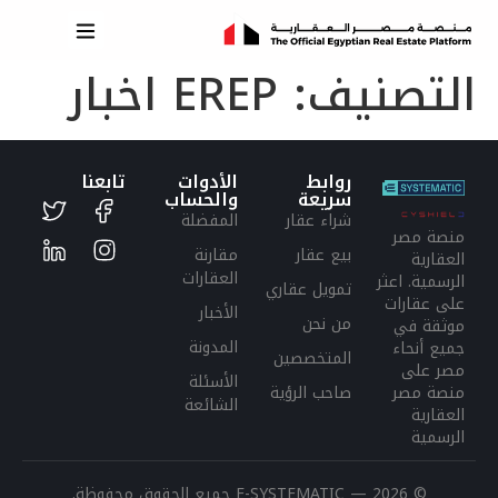
التصنيف:
EREP اخبار
روابط
الأدوات
تابعنا
سريعة
والحساب
شراء عقار
المفضلة
منصة مصر
بيع عقار
مقارنة
العقارية
العقارات
الرسمية. اعثر
تمويل عقاري
على عقارات
الأخبار
من نحن
موثقة في
المدونة
جميع أنحاء
المتخصصين
مصر على
الأسئلة
منصة مصر
صاحب الرؤية
الشائعة
العقارية
الرسمية
© 2026 —
E-SYSTEMATIC
جميع الحقوق محفوظة.