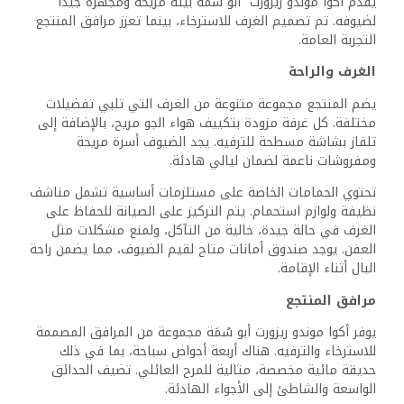
يقدم أكوا موندو ريزورت أبو سُمَة بيئة مريحة ومجهزة جيدًا
لضيوفه. تم تصميم الغرف للاسترخاء، بينما تعزز مرافق المنتجع
التجربة العامة.
الغرف والراحة
يضم المنتجع مجموعة متنوعة من الغرف التي تلبي تفضيلات
مختلفة. كل غرفة مزودة بتكييف هواء الجو مريح، بالإضافة إلى
تلفاز بشاشة مسطحة للترفيه. يجد الضيوف أسرة مريحة
ومفروشات ناعمة لضمان ليالي هادئة.
تحتوي الحمامات الخاصة على مستلزمات أساسية تشمل مناشف
نظيفة ولوازم استحمام. يتم التركيز على الصيانة للحفاظ على
الغرف في حالة جيدة، خالية من التآكل، ولمنع مشكلات مثل
العفن. يوجد صندوق أمانات متاح لقيم الضيوف، مما يضمن راحة
البال أثناء الإقامة.
مرافق المنتجع
يوفر أكوا موندو ريزورت أبو سُمَة مجموعة من المرافق المصممة
للاسترخاء والترفيه. هناك أربعة أحواض سباحة، بما في ذلك
حديقة مائية مخصصة، مثالية للمرح العائلي. تضيف الحدائق
الواسعة والشاطئ إلى الأجواء الهادئة.