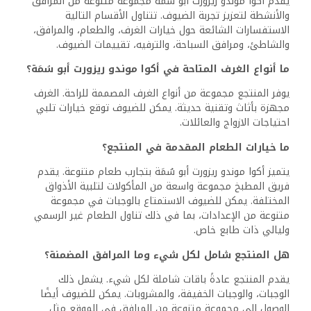
يقدم أكوا موندو ريزورت أبو سُمَة مجموعة متنوعة من المرافق
والأنشطة لتعزيز تجربة الضيوف. تتناول الأقسام التالية
الاستفسارات الشائعة حول خيارات الغرف، والطعام، والمرافق،
والشاطئ، ومرافق السباحة، والترفيه، تقييمات الضيوف.
ما أنواع الغرف المتاحة في أكوا
موندو ريزورت أبو سُمَة؟
يوفر المنتجع مجموعة من أنواع الغرف المصممة للراحة. الغرف
مجهزة بأثاث وتقنية حديثة. يمكن للضيوف توقع خيارات تلبي
احتياجات الازواج والعائلات.
ما خيارات الطعام المقدمة في المنتجع؟
يتميز أكوا موندو ريزورت أبو سُمَة بتجارب طعام متنوعة. يقدم
فريق المطبخ مجموعة واسعة من المأكولات لتلبية الأذواق
المختلفة. يمكن للضيوف الاستمتاع بالوجبات في مجموعة
متنوعة من الإعدادات، بما في ذلك تناول الطعام غير الرسمي
وليالي ذات طابع خاص.
هل المنتجع شامل لكل شيء وما المرافق المضمنة؟
يقدم المنتجع عادةً باقات شاملة لكل شيء. يشمل ذلك
الوجبات، والوجبات الخفيفة، والمشروبات. يمكن للضيوف أيضًا
الوصول إلى مجموعة متنوعة من المرافق في الموقع مثل