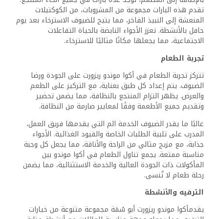
تقدم هذه البارات مجموعة من المشروبات، من الكوكتيلات
المنعشة إلى النبيذ الفاخر، مما يتيح للضيوف الاسترخاء بعد يوم
حافل بالأنشطة. تعزز الأجواء النابضة بالحياة التفاعلات
الاجتماعية، مما يجعلها مكانًا مثاليًا للاسترخاء.
تجربة الطعام
تتركز تجربة الطعام في أكوا موندو ريزورت على الجودة ورضا
الضيوف. يتم إعداد كل طبق بعناية، مع التركيز على الطعم
والعرض. يظهر التزام المنتجع بالنظافة، مما يضمن تحضير
وتقديم جميع الأطعمة وفقًا لمعايير صارمة من النظافة.
غالبًا ما يقدر الضيوف الخدمة الم التي يقدمها فريق العمل،
المدرب على تلبية الطلبات الخاصة والقيود الغذائية. الأجواء
جذابة، مع مزيج مثالي من الراحة والأناقة، مما يجعل كل وجبة
مناسبة ممتعة. يجمع تناول الطعام في أكوا موندو بين
المأكولات ذات الجودة العالية والخدمة الاستثنائية، مما يضمن
رحلة طعام لا تُنسى.
الترفيه والأنشطة
يقدمأكوا موندو ريزورت أبو سُمَة مجموعة متنوعة من خيارات