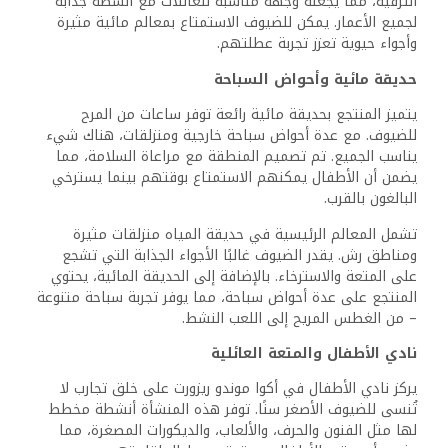
الترفيه، مما يجعله وجهة مناسبة للعائلات مع أنشطة جذابة
لجميع الأعمار. يمكن للضيوف الاستمتاع بمعالم مائية مثيرة
وأجواء حيوية تعزز تجربة عطلتهم.
حديقة مائية وأحواض السباحة
يتميز المنتجع بحديقة مائية رائعة توفر ساعات من المرح
للضيوف. مع عدة أحواض سباحة خارجية ومنزلقات، هناك شيء
يناسب الجميع. تم تصميم المنطقة مع مراعاة السلامة، مما
يضمن أن الأطفال يمكنهم الاستمتاع بوقتهم بينما يسترخي
البالغون بالقرب.
تشمل المعالم الرئيسية في حديقة المياه منزلقات مثيرة
ومناطق رش. يقدر الضيوف غالبًا الأجواء الجذابة التي تشجع
على المتعة والاسترخاء. بالإضافة إلى الحديقة المائية، يحتوي
المنتجع على عدة أحواض سباحة، مما يوفر تجربة سباحة متنوعة
– من الغطس المريح إلى اللعب النشط.
نادي الأطفال والمتعة العائلية
يركز نادي الأطفال في أكوا موندو ريزورت على خلق تجارب لا
تُنسى للضيوف الأصغر سنًا. توفر هذه المنشأة أنشطة مخطط
لها مثل الفنون والحرف، والألعاب، والديكورات المصغرة، مما