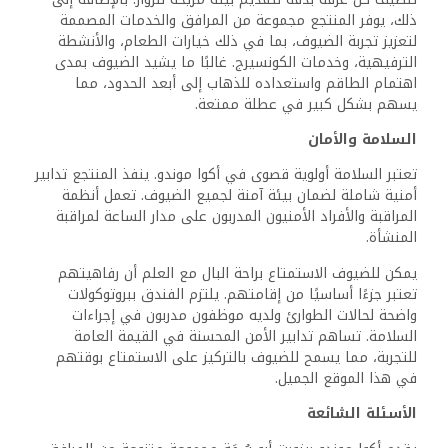
ذلك، يوفر المنتجع مجموعة من المرافق والخدمات المصممة
لتعزيز تجربة الضيوف، بما في ذلك خيارات الطعام، والأنشطة
الترفيهية، وخدمات الكونسيرج. غالبًا ما يشيد الضيوف بمدى
اهتمام الطاقم واستعداده للذهاب إلى أبعد الحدود، مما
يسهم بشكل كبير في عطلة ممتعة.
السلامة والأمان
تعتبر السلامة أولوية قصوى في أكوا موندو. ينفذ المنتجع تدابير
أمنية شاملة لضمان بيئة آمنة لجميع الضيوف. تعمل أنظمة
المراقبة والأفراد الأمنيون المدربون على مدار الساعة لمراقبة
المنشأة.
يمكن للضيوف الاستمتاع براحة البال مع العلم أن رفاهيتهم
تعتبر جزءًا أساسيًا من إقامتهم. يلتزم الفندق ببروتوكولات
واضحة لحالات الطوارئ ولديه موظفون مدربون في إجراءات
السلامة. تساهم تدابير الأمن المحسنة في القيمة العامة
للتجربة، مما يسمح للضيوف بالتركيز على الاستمتاع بوقتهم
في هذا الموقع الجميل.
الأسئلة الشائعة