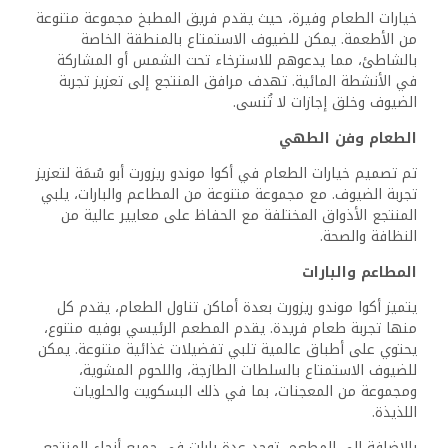
خيارات الطعام وفيرة، حيث يقدم فريق المطبخ مجموعة متنوعة
من الأطعمة. يمكن للضيوف الاستمتاع بالمنطقة الخاصة
بالشاطئ، مما يدعوهم للاسترخاء تحت الشمس أو المشاركة
في الأنشطة المائية. تهدف مرافق المنتجع إلى تعزيز تجربة
الضيوف وخلق إجازات لا تُنسى.
الطعام وفن الطهي
تم تصميم خيارات الطعام في أكوا موندو ريزورت أبو سُمَة لتعزيز
تجربة الضيوف. مع مجموعة متنوعة من المطاعم والبارات، يلبي
المنتجع الأذواق المختلفة مع الحفاظ على معايير عالية من
النظافة والصحة.
المطاعم والبارات
يتميز أكوا موندو ريزورت بعدة أماكن تناول الطعام، يقدم كل
منها تجربة طعام فريدة. يقدم المطعم الرئيسي بوفيه متنوع،
يحتوي على أطباق عالمية تلبي تفضيلات غذائية متنوعة. يمكن
للضيوف الاستمتاع بالسلطات الطازجة، واللحوم المشوية،
ومجموعة من المعجنات، بما في ذلك البسكويت والحلويات
اللذيذة.
بالإضافة إلى المطعم، توجد عدة بارات في جميع أنحاء المنتجع.