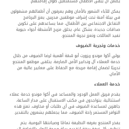
يضمن أن يبقى الأطفال مستمتعين طوال إقامتهم.
يمكن للآباء الشعور بالأمان وهم يعرفون أن أطفالهم مشغولون
في بيئة آمنة تحت إشراف موظفين مدربين. يعزز البرنامج
التفاعل الاجتماعي بين الأطفال، مما يساعدهم على تكوين
صداقات جديدة. بشكل عام، يخلق مزيج الأنشطة أجواء حيوية
تفيد العائلات وتعزز تجربة المنتجع.
خدمات وتجربة الضيوف
يولي أكوا موندو ريزورت أبو سُمَة أهمية لرضا الضيوف من خلال
خدمة العملاء آل وتدابير الأمن الصارمة. يتلقى موظفو المنتجع
تدريبًا لضمان إقامة مريحة مع الحفاظ على معايير عالية من
الأمان.
خدمة العملاء
يقدم فريق العمل الودود والمساعد في أكوا موندو خدمة عملاء
استثنائية. يتواجدون في مكتب الاستقبال على مدار الساعة،
جاهزين لمساعدة الضيوف في أي طلبات أو مخاوف. تعزز هذه
التوافر المستمر راحة الضيوف، مما يجعلهم يشعرون بالتقدير.
يفخر المنتجع بغرفه النظيفة تمامًا وصيانتها اليومية. يتم
تنظيف كل غرفة بدقة لتقديم بيئة مريحة للزوار. بالإضافة إلى