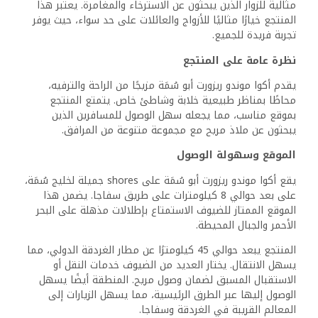
مثالية للزوار الذين يبحثون عن الاسترخاء والمغامرة. يعتبر هذا
المنتجع خيارًا مثاليًا للأزواج والعائلات على حد سواء، حيث يوفر
تجربة فريدة للجميع.
نظرة عامة على المنتجع
يقدم أكوا موندو ريزورت أبو سُمَة مزيجًا من الراحة والترفيه،
محاطًا بمناظر طبيعية خلابة وشاطئ خاص. يتمتع المنتجع
بموقع مناسب، مما يجعله سهل الوصول للمسافرين الذين
يبحثون عن ملاذ مريح مع مجموعة متنوعة من المرافق.
الموقع وسهولة الوصول
يقع أكوا موندو ريزورت أبو سُمَة على shores جميلة لخليج سُمَة،
على بعد حوالي 8 كيلومترات على طريق سفاجا. يضمن هذا
الموقع الممتاز للضيوف الاستمتاع بإطلالات مذهلة على البحر
الأحمر والجبال المحيطة.
المنتجع يبعد حوالي 45 كيلومترًا عن مطار الغردقة الدولي، مما
يسهل الانتقال. يختار العديد من الضيوف خدمات النقل أو
الاستقبال المسبق لضمان وصول مريح. المنطقة أيضًا يسهل
الوصول إليها عبر الطرق الرئيسية، مما يسهل الزيارات إلى
المعالم القريبة في الغردقة وسفاجا.