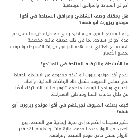
أحواض السباحة والمرافق الترفيهية.
هل يمكنك وصف الشاطئ ومرافق السباحة في أكوا
موندو ريزورت أبو سُمَة؟
يقع المنتجع بالقرب من شاطئ رملي مع مياه كريستالية. يضم
عدة أحواض سباحة، بما في ذلك حديقة مائية مخصصة
للاستمتاع العائلي. توفر هذه المرافق خيارات للاسترخاء والترفيه
لجميع الأعمار.
ما الأنشطة والترفيه المتاحة في المنتجع؟
يقدم أكوا موندو ريزورت أبو سُمَة مجموعة من الأنشطة للحفاظ
على تفاعل الضيوف. يشمل ذلك الرياضات المائية، وألعاب
المسبح، وبرامج الترفيه المنظمة. تتوفر خيارات للاسترخاء أيضًا
من خلال خدمات السبا ومناطق الاستراحة.
كيف يصنف الضيوف تجربتهم في أكوا موندو ريزورت أبو
سُمَة؟
تشير تقييمات الضيوف إلى تجربة إيجابية في المنتجع. يبرز
العديد من الزوار جودة الخدمة، والإقامات، والطعام. لقد قدر
الأزواج بشكل خاص موقع المنتجع ومرافقه.