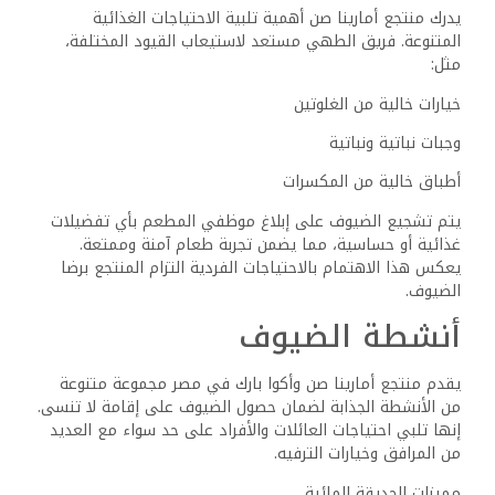
للوالدين بالاسترخاء أثناء استكشاف أطفالهم. توفر الحديقة
المائية بيئة مثيرة وآمنة حيث يمكن للضيوف الاسترخاء
والاستمتاع، مما يجعلها من أبرز معالم المنتجع.
الترفيه العائلي
يضم المنتجع ناديا نابضا بالحياة للأطفال يقدم أنشطة مختلفة
للترفيه عن الضيوف الصغار. تعد الحرف اليدوية والألعاب ووقت
اللعب الخاضع للإشراف أجزاء أساسية من الجدول اليومي. هذا
يسمح للوالدين بالمشاركة في أنشطة البالغين أثناء مشاركة
أطفالهم والاستمتاع.
بالإضافة إلى ذلك، يتميز الترفيه المسائي بالعروض المناسبة
للعائلات والموسيقى الحية والليالي ذات الطابع الخاص. تم
تصميم هذه الأحداث لخلق تجارب ممتعة للضيوف، مما يضمن أن
يكون لدى الجميع شيء يتطلعون إليه طوال فترة إقامتهم.
مرافق الشاطئ وحمام السباحة
يوفر منتجع أمارينا صن وصولا مباشرا إلى الشاطئ، حيث يمكن
للضيوف الاستمتاع بحمامات الشمس أو المشاركة في مختلف
الرياضات المائية. تلبي خيارات مثل الغطس والغوص والكرة
الطائرة الشاطئية كل من الباحثين عن الاسترخاء والمغامرة.