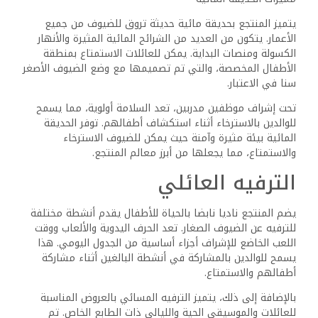
بالإضافة إلى ذلك، يحتوي المنتجع على حمام سباحة في الهواء
الطلق مع سطح شمسي واسع وكراسي مريحة وخدمة بجانب
حمام السباحة. يمكن للضيوف الاسترخاء هنا أثناء احتساء
المشروبات المنعشة والاستمتاع بالوجبات الخفيفة، مما يخلق
توازنا مثاليا بين الاسترخاء والنشاط.
الموقع وإمكانية الوصول
يقع منتجع أمارينا صن وأكوا بارك في موقع استراتيجي في شرم
الشيخ، مما يوفر سهولة الوصول إلى مناطق الجذب المحلية
وخيارات النقل للزوار.
القرب من مناطق الجذب
المحلية
يقع المنتجع بالقرب من خليج نبق، وهي منطقة شهيرة معروفة
بشواطئها المذهلة ومنتجعاتها الفاخرة. يمكن للضيوف الوصول
بسهولة إلى أماكن الترفيه وخيارات تناول الطعام، مما يجعله
خيارا جذابا للمسافرين.