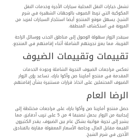
والنظافة
يتلقى الموظفون في منتجع أمارينا صن وأكوا بارك عموما الثناء
على ودهم ومساعدتهم. تسلط المراجعات الضوء على جهود
الموظفين لفهم وتلبية احتياجات الضيوف، مما يساهم بشكل
إيجابي في التجربة الشاملة.
النظافة هي نقطة مهمة أخرى للتغذية الراجعة. في حين أن
العديد من الضيوف وجدوا المنتجع نظيفا وصيانته جيدا، لاحظ
البعض وجود هفوات عرضية، لا سيما في المناطق ذات الكثافة
المرورية العالية. تشير هذه التعليقات إلى أنه في حين أن
موظفي التنظيف منتبهون، إلا أن هناك مجالا للتحسين لضمان
معايير متسقة في جميع أنحاء مكان الإقامة.
الأسئلة الشائعة
يقدم منتجع أمارينا صن وأكوا بارك مجموعة متنوعة من وسائل
الراحة والخدمات للضيوف، إلى جانب أسعار الغرف الجذابة وخيارات
تناول الطعام. توفر الأنشطة والمنتجعات القريبة سياقا إضافيا
للزوار المحتملين.