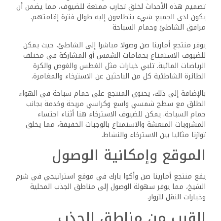
في مكان قريب، سيجد الزوار مناطق جذب بارزة مثل شاطئ
رويال ألباتروس مودرنا وشاطئ شتايغنبرغر ألكازار. توفر مناطق
الشاطئ الجميلة هذه فرصا للاسترخاء والأنشطة المائية.
بالنسبة للمهتمين في استكشاف المزيد، يقع المنتجع على بعد
حوالي 10.1 ميل من خليج القرش وعلى بعد 13 ميلا من مركز
مؤتمرات دومينا كورال باي. توفر هذه المواقع خيارات للغطس
والغوص ومشاهدة المعالم السياحية.
خيارات النقل
تعد إمكانية الوصول ميزة رئيسية لمنتجع أمارينا صن. يبعد مطار
شرم الشيخ الدولي حوالي 15 دقيقة بالسيارة، مما يسمح
بالنقل السريع إلى المنتجع.
تشمل خيارات النقل المحلية سيارات الأجرة وخدمات النقل
المكوكية التي تربط الضيوف بالوجهات الشهيرة في شرم
الشيخ. يسهل موقع المنتجع أيضا استئجار السيارات لمزيد من
المرونة في استكشاف المنطقة.
سيقدر الزوار سهولة الوصول إلى مناطق الجذب ووسائل الراحة
القريبة، مما يعزز تجربتهم الشاملة أثناء إقامتهم في المنتجع.