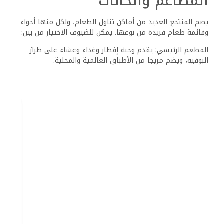
المطاعم والحانات
يضم المنتجع العديد من أماكن تناول الطعام، ولكل منها أجواء
وقائمة طعام فريدة من نوعها. يمكن للضيوف الاختيار من بين:
المطعم الرئيسي: يقدم وجبة إفطار وغداء وعشاء على طراز
البوفيه، ويضم مزيجا من الأطباق العالمية والمحلية.
المطاعم الانتقائية: تقدم قوائم طعام متخصصة تركز على
مأكولات محددة، مما يوفر تجربة طعام أكثر دقة.
الحانات: تقدم العديد من الحانات حول المنتجع مجموعة من
المشروبات، من الكوكتيلات إلى المشروبات غير الكحولية.
الموظفون منتبهون ومدربون على توفير جو ترحيبي، وتعزيز تجربة
تناول الطعام بشكل عام.
جودة الطعام وخياراته