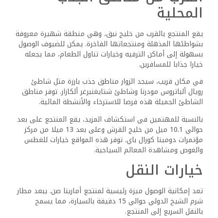
تقييمات وتقييمات الضيوف
تعكس مراجعات الضيوف التجربة الشاملة وجودة الخدمات
المقدمة في منتجع أمارينا صن وأكوا بارك. تساعد رؤى الزوار
الضيوف المحتملين على اتخاذ قرارات مستنيرة بشأن إقامتهم.
الرضا العام
حصل منتجع أمارينا صن وأكوا بارك على مراجعات مختلطة إلى
إيجابية من الزوار. يحمل تصنيفا 4 من 5 على تريب أدفايزر، مما
يشير إلى تجربة مواتية بشكل عام بين الضيوف. يقدر الكثيرون
القيمة مقابل المال، وخاصة الأسعار المعقولة مقارنة بالفنادق
الأخرى في شرم الشيخ.
علق الضيوف على وسائل الراحة، وخاصة حمام السباحة الخارجي
والقرب من شاطئ خليج نبق. مجموعة متنوعة من العروض في
المنتجع، بما في ذلك نادي الأطفال، جذبت العائلات. ومع ذلك،
أشارت بعض الاستعراضات إلى مجالات للتحسين، مثل الحاجة إلى
صيانة أفضل في أجزاء معينة من الممتلكات.
ردود الفعل على الموظفين