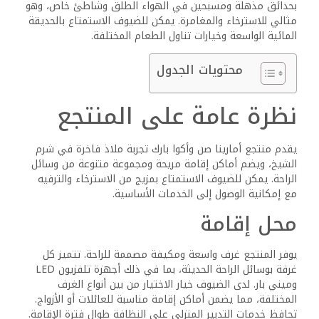
بحدائق مذهلة ومسبحين في الهواء الطلق وشاطئ خاص، وهو
مثالي للاسترخاء والمغامرة. يمكن للضيوف الاستمتاع بالحديقة
المائية الواسعة وخيارات تناول الطعام المختلفة.
محتويات الجدول
نظرة عامة على المنتجع
يقدم منتجع أمارينا صن وأكوا بارك تجربة ملاذ فاخرة في شرم
الشيخ، ويضم أماكن إقامة مريحة ومجموعة متنوعة من وسائل
الراحة. يمكن للضيوف الاستمتاع بمزيج من الاسترخاء والترفيه
مع إمكانية الوصول إلى الخدمات الأساسية.
محل إقامة
يوفر المنتجع غرف واسعة ومكيفة مصممة للراحة. تتميز كل
غرفة بوسائل الراحة الحديثة، بما في ذلك أجهزة تلفزيون LED
وميني بار. لدى الضيوف خيار الاختيار من بين أنواع الغرف
المختلفة، مما يضمن أماكن إقامة مناسبة للعائلات أو الأزواج.
تحافظ خدمات التدبير المنزلي على النظافة طوال فترة الإقامة.