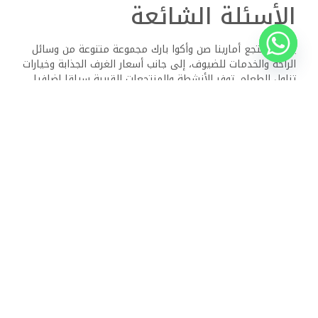
كيف يقارن منتجع أمارينا صن وأكوا بارك بمنتجع شرم جراند بلازا
القريب؟
يقع منتجع أمارينا صن بالقرب من منتجع شرم جراند بلازا. في
حين أن كلاهما يوفر وصولا مماثلا إلى الشاطئ ووسائل الراحة،
قد يوفر منتجع أمارينا صن جوا أكثر حميمية بميزاته الفريدة، مثل
الحديقة المائية والخيارات الترفيهية المحددة.
ما هي الأنشطة المقدمة في أكوا بارك في منتجع أمارينا صن؟
تضم الحديقة المائية في منتجع أمارينا صن العديد من الشرائح
المائية وحمامات السباحة المصممة لجميع الأعمار. يمكن
للعائلات الاستمتاع بمجموعة من الأنشطة التي تضمن المتعة
والاسترخاء. قد تكون الأحداث والبرامج المحددة متاحة أيضا
للأطفال.
ما هي أوقات تسجيل الوصول والمغادرة في منتجع أمارينا صن
وأكوا بارك؟
عادة ما يبدأ تسجيل الوصول في منتجع أمارينا صن في فترة ما
بعد الظهر. عادة ما يكون تسجيل المغادرة مطلوبا بحلول
منتصف الصباح. يتم تشجيع الضيوف على تأكيد هذه الأوقات