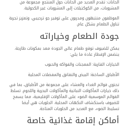
أطباق خالية من المكسرات
يتم تشجيع الضيوف على إبلاغ موظفي المطعم بأي تفضيلات
غذائية أو حساسية، مما يضمن تجربة طعام آمنة وممتعة.
يعكس هذا الاهتمام بالاحتياجات الفردية التزام المنتجع برضا
الضيوف.
أنشطة الضيوف
يقدم منتجع أمارينا صن وأكوا بارك في مصر مجموعة متنوعة
من الأنشطة الجذابة لضمان حصول الضيوف على إقامة لا تنسى.
إنها تلبي احتياجات العائلات والأفراد على حد سواء مع العديد
من المرافق وخيارات الترفيه.
مميزات الحديقة المائية
يتميز المنتجع بحديقة مائية حديثة تروق للضيوف من جميع
الأعمار. يتكون من العديد من الشرائح المائية المثيرة والأنهار
الكسولة ومنصات البداية. يمكن للعائلات الاستمتاع بمنطقة
الأطفال المخصصة، والتي تم تصميمها مع وضع الضيوف الأصغر
سنا في الاعتبار.
تحت إشراف موظفين مدربين، تعد السلامة أولوية، مما يسمح