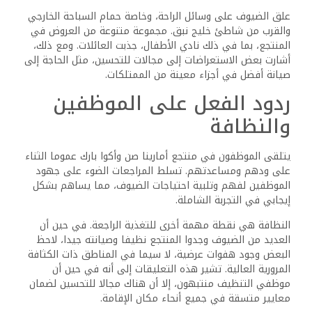
ما هي وسائل الراحة المتاحة للضيوف في منتجع أمارينا صن
وأكوا بارك؟
يمكن للضيوف في منتجع أمارينا صن وأكوا بارك الاستمتاع
بمسبح في الهواء الطلق ومواقف خاصة مجانية للسيارات
وحديقة وتراس. تشمل المرافق الإضافية مطعما وناديا للأطفال
وخدمة الغرف. تتوفر خدمة الواي فاي المجانية أيضا في جميع
أنحاء المنتجع.
ما هي أسعار الغرف للإقامة في منتجع أمارينا صن وأكوا بارك؟
يمكن أن تختلف أسعار الغرف في منتجع أمارينا صن وأكوا بارك.
اعتبارا من أواخر أغسطس 2024، تبدأ الأسعار من حوالي 64
دولارا، مما يعكس خصما كبيرا من الأسعار الأصلية. قد تخضع
الأسعار للتغيير بناء على الموسم والتوافر.
هل يمكنك وصف خيارات تناول الطعام في منتجع أمارينا صن
وأكوا بارك؟
يحتوي المنتجع على مطعم يوفر مجموعة من خيارات تناول
الطعام للضيوف. قد تشمل الخيارات وجبات على طراز البوفيه
واختيارات حسب الطلب، تلبي احتياجات الأذواق المتنوعة. يمكن
ترتيب خطط الوجبات لاستيعاب التفضيلات المختلفة.